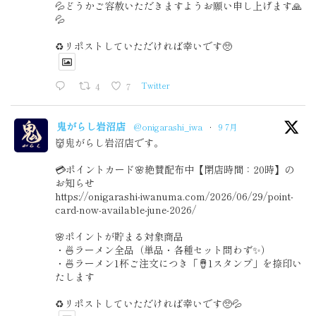
💦どうかご容赦いただきますようお願い申し上げます🙏
💦
♻️リポストしていただければ幸いです🥺
4
7
Twitter
鬼がらし岩沼店
@onigarashi_iwa
·
9 7月
👹鬼がらし岩沼店です。
💳ポイントカード🌸絶賛配布中【閉店時間：20時】の
お知らせ
https://onigarashi-iwanuma.com/2026/06/29/point-
card-now-available-june-2026/
🌸ポイントが貯まる対象商品
・🍜ラーメン全品（単品・各種セット問わず✨）
・🍜ラーメン1杯ご注文につき「🪘1スタンプ」を捺印い
たします
♻️リポストしていただければ幸いです🥺💦