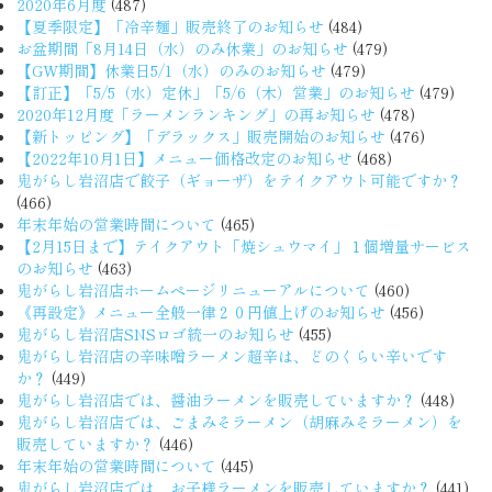
2020年6月度
(487)
【夏季限定】「冷辛麺」販売終了のお知らせ
(484)
お盆期間「8月14日（水）のみ休業」のお知らせ
(479)
【GW期間】休業日5/1（水）のみのお知らせ
(479)
【訂正】「5/5（水）定休」「5/6（木）営業」のお知らせ
(479)
2020年12月度「ラーメンランキング」の再お知らせ
(478)
【新トッピング】「デラックス」販売開始のお知らせ
(476)
【2022年10月1日】メニュー価格改定のお知らせ
(468)
鬼がらし岩沼店で餃子（ギョーザ）をテイクアウト可能ですか？
(466)
年末年始の営業時間について
(465)
【2月15日まで】テイクアウト「焼シュウマイ」１個増量サービス
のお知らせ
(463)
鬼がらし岩沼店ホームページリニューアルについて
(460)
《再設定》メニュー全般一律２０円値上げのお知らせ
(456)
鬼がらし岩沼店SNSロゴ統一のお知らせ
(455)
鬼がらし岩沼店の辛味噌ラーメン超辛は、どのくらい辛いです
か？
(449)
鬼がらし岩沼店では、醤油ラーメンを販売していますか？
(448)
鬼がらし岩沼店では、ごまみそラーメン（胡麻みそラーメン）を
販売していますか？
(446)
年末年始の営業時間について
(445)
鬼がらし岩沼店では、お子様ラーメンを販売していますか？
(441)