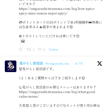
いですか？
https://onigarashi-iwanuma.com/faq/how-spicy-
spicy-miso-ramen-super-spicy/
💳ポイントカードの20ポイントで🍜1杯🆓無料👑特典に
は💦🍜辛みそ🔥超辛が含まれます😍
♻️リポストしていただければ幸いです🥺
3
9
Twitter
鬼がらし岩沼店
@onigarashi_iwa
·
16 7月
👹鬼がらし岩沼店です。
❔よくあるご質問から以下をご紹介します😊
Q.鬼がらし岩沼店のお得なメニューはありますか？
https://onigarashi-iwanuma.com/faq/what-good-
value-menu/
大変😍人気がございますので💦セットが売り切れ時は