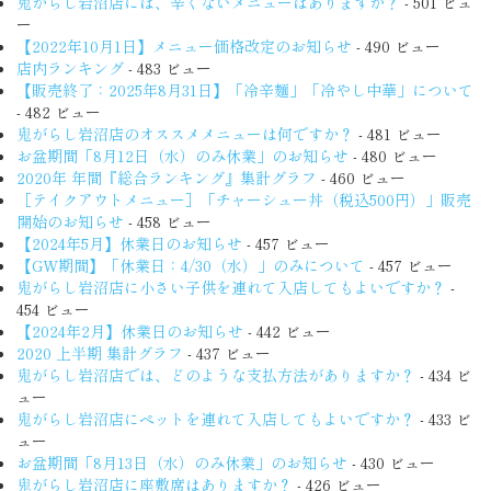
鬼がらし岩沼店には、辛くないメニューはありますか？
- 501 ビュ
ー
【2022年10月1日】メニュー価格改定のお知らせ
- 490 ビュー
店内ランキング
- 483 ビュー
【販売終了：2025年8月31日】「冷辛麺」「冷やし中華」について
- 482 ビュー
鬼がらし岩沼店のオススメメニューは何ですか？
- 481 ビュー
お盆期間「8月12日（水）のみ休業」のお知らせ
- 480 ビュー
2020年 年間『総合ランキング』集計グラフ
- 460 ビュー
［テイクアウトメニュー］「チャーシュー丼（税込500円）」販売
開始のお知らせ
- 458 ビュー
【2024年5月】休業日のお知らせ
- 457 ビュー
【GW期間】「休業日：4/30（水）」のみについて
- 457 ビュー
鬼がらし岩沼店に小さい子供を連れて入店してもよいですか？
-
454 ビュー
【2024年2月】休業日のお知らせ
- 442 ビュー
2020 上半期 集計グラフ
- 437 ビュー
鬼がらし岩沼店では、どのような支払方法がありますか？
- 434 ビ
ュー
鬼がらし岩沼店にペットを連れて入店してもよいですか？
- 433 ビ
ュー
お盆期間「8月13日（水）のみ休業」のお知らせ
- 430 ビュー
鬼がらし岩沼店に座敷席はありますか？
- 426 ビュー