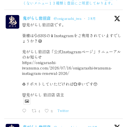
くないメニュー１３種類と豊富にご用意しております。
鬼がらし岩沼店
@onigarashi_iwa
·
3 8月
👹鬼がらし岩沼店です。
皆様は💦SNSの📱Instagramをご利用されていますでし
ょうか？😅
鬼がらし岩沼店「公式Instagramページ」リニューアル
のお知らせ
https://onigarashi-
iwanuma.com/2026/07/16/onigarashi-iwanuma-
instagram-renewal-2026/
♻️リポストしていただければ💞幸いです🥺
👹鬼がらし 岩沼店 店主
4
8
Twitter
鬼がらし岩沼店