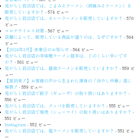
鬼がらし岩沼店では、ごまみそラーメン（胡麻みそラーメン）を
販売していますか？
- 574 ビュー
鬼がらし岩沼店では、カレーラーメンを販売していますか？
- 570
ビュー
コロナウイルス対策
- 567 ビュー
店舗によって、販売している商品が違うのは、なぜですか？
- 564
ビュー
【2024年3月】休業日のお知らせ
- 564 ビュー
鬼がらし岩沼店の辛味噌ラーメン超辛は、どのくらい辛いです
か？
- 561 ビュー
鬼がらし岩沼店では、醤油ラーメンを販売していますか？
- 559 ビ
ュー
【夏到来！】お客様の声から生まれた渾身の「冷やし中華」遂に
解禁！
- 559 ビュー
鬼がらし岩沼店で餃子（ギョーザ）の取り扱いはありますか？
-
556 ビュー
鬼がらし岩沼店では、クッパを販売していますか？
- 555 ビュー
鬼がらし岩沼店で焼売（シューマイ）の取り扱いはありますか？
-
553 ビュー
Instagram
- 552 ビュー
鬼がらし岩沼店では、塩ラーメンを販売していますか？
- 551 ビュ
ー