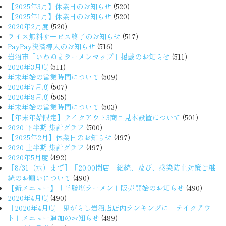
【2025年3月】休業日のお知らせ
(520)
【2025年1月】休業日のお知らせ
(520)
2020年2月度
(520)
ライス無料サービス終了のお知らせ
(517)
PayPay決済導入のお知らせ
(516)
岩沼市「いわぬまラーメンマップ」掲載のお知らせ
(511)
2020年3月度
(511)
年末年始の営業時間について
(509)
2020年7月度
(507)
2020年8月度
(505)
年末年始の営業時間について
(503)
【年末年始限定】テイクアウト3商品見本設置について
(501)
2020 下半期 集計グラフ
(500)
【2025年2月】休業日のお知らせ
(497)
2020 上半期 集計グラフ
(497)
2020年5月度
(492)
［8/31（水）まで］「20:00閉店」継続、及び、感染防止対策ご継
続のお願いについて
(490)
【新メニュー】「背脂塩ラーメン」販売開始のお知らせ
(490)
2020年4月度
(490)
［2020年4月度］鬼がらし岩沼店店内ランキングに「テイクアウ
ト」メニュー追加のお知らせ
(489)