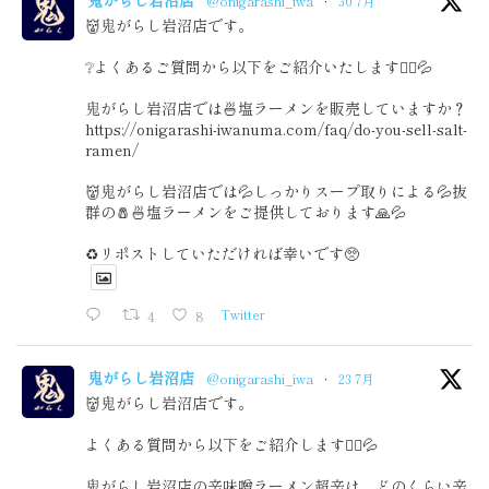
@onigarashi_iwa
·
30 7月
👹鬼がらし岩沼店です。
❔よくあるご質問から以下をご紹介いたします🙇‍♂️💦
鬼がらし岩沼店では🍜塩ラーメンを販売していますか？
https://onigarashi-iwanuma.com/faq/do-you-sell-salt-
ramen/
👹鬼がらし岩沼店では💦しっかりスープ取りによる💦抜
群の🧂🍜塩ラーメンをご提供しております🙏💦
♻️リポストしていただければ幸いです🥺
4
8
Twitter
鬼がらし岩沼店
@onigarashi_iwa
·
23 7月
👹鬼がらし岩沼店です。
よくある質問から以下をご紹介します🙇‍♂️💦
鬼がらし岩沼店の辛味噌ラーメン超辛は、どのくらい辛