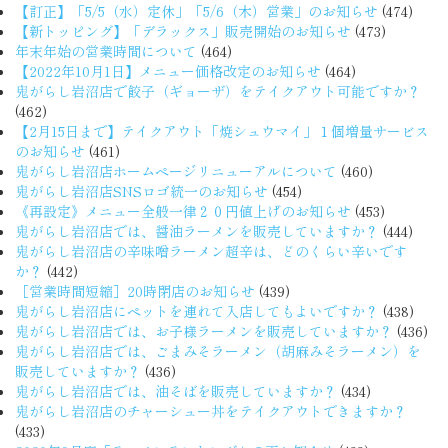
【訂正】「5/5（水）定休」「5/6（木）営業」のお知らせ
(474)
【新トッピング】「デラックス」販売開始のお知らせ
(473)
年末年始の営業時間について
(464)
【2022年10月1日】メニュー価格改定のお知らせ
(464)
鬼がらし岩沼店で餃子（ギョーザ）をテイクアウト可能ですか？
(462)
【2月15日まで】テイクアウト「焼シュウマイ」１個増量サービス
のお知らせ
(461)
鬼がらし岩沼店ホームページリニューアルについて
(460)
鬼がらし岩沼店SNSロゴ統一のお知らせ
(454)
《再設定》メニュー全般一律２０円値上げのお知らせ
(453)
鬼がらし岩沼店では、醤油ラーメンを販売していますか？
(444)
鬼がらし岩沼店の辛味噌ラーメン超辛は、どのくらい辛いです
か？
(442)
［営業時間短縮］20時閉店のお知らせ
(439)
鬼がらし岩沼店にペットを連れて入店してもよいですか？
(438)
鬼がらし岩沼店では、お子様ラーメンを販売していますか？
(436)
鬼がらし岩沼店では、ごまみそラーメン（胡麻みそラーメン）を
販売していますか？
(436)
鬼がらし岩沼店では、油そばを販売していますか？
(434)
鬼がらし岩沼店のチャーシュー丼をテイクアウトできますか？
(433)