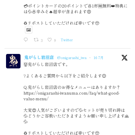
💳ポイントカードの20ポイントで🍜1杯🆓無料👑特典に
は💦🍜辛みそ🔥超辛が含まれます😍
♻️リポストしていただければ幸いです🥺
3
9
Twitter
鬼がらし岩沼店
@onigarashi_iwa
·
16 7月
👹鬼がらし岩沼店です。
❔よくあるご質問から以下をご紹介します😊
Q.鬼がらし岩沼店のお得なメニューはありますか？
https://onigarashi-iwanuma.com/faq/what-good-
value-menu/
大変😍人気がございますので💦セットが売り切れ時は
💦どうかご容赦いただきますようお願い申し上げます🙏
💦
♻️リポストしていただければ幸いです🥺