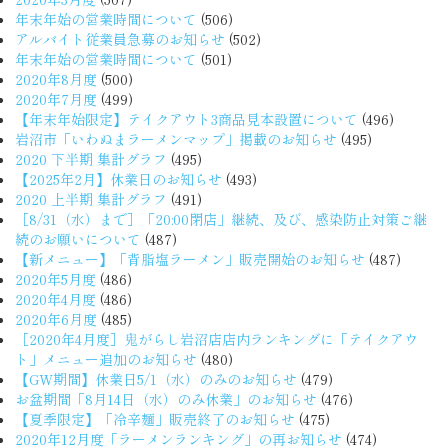
年末年始の営業時間について
(506)
アルバイト従業員急募のお知らせ
(502)
年末年始の営業時間について
(501)
2020年8月度
(500)
2020年7月度
(499)
【年末年始限定】テイクアウト3商品見本設置について
(496)
岩沼市「いわぬまラーメンマップ」掲載のお知らせ
(495)
2020 下半期 集計グラフ
(495)
【2025年2月】休業日のお知らせ
(493)
2020 上半期 集計グラフ
(491)
［8/31（水）まで］「20:00閉店」継続、及び、感染防止対策ご継
続のお願いについて
(487)
【新メニュー】「背脂塩ラーメン」販売開始のお知らせ
(487)
2020年5月度
(486)
2020年4月度
(486)
2020年6月度
(485)
［2020年4月度］鬼がらし岩沼店店内ランキングに「テイクアウ
ト」メニュー追加のお知らせ
(480)
【GW期間】休業日5/1（水）のみのお知らせ
(479)
お盆期間「8月14日（水）のみ休業」のお知らせ
(476)
【夏季限定】「冷辛麺」販売終了のお知らせ
(475)
2020年12月度「ラーメンランキング」の再お知らせ
(474)