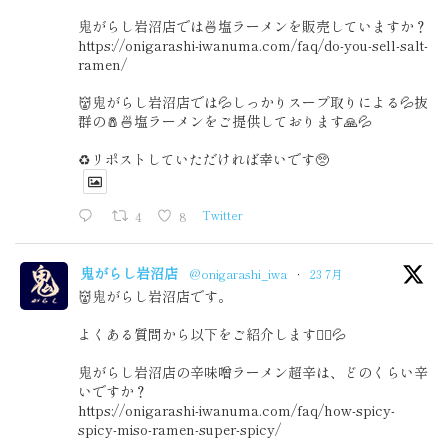
鬼がらし岩沼店では🍜塩ラーメンを販売していますか？
https://onigarashi-iwanuma.com/faq/do-you-sell-salt-
ramen/
👹鬼がらし岩沼店では💦しっかりスープ取りによる💦抜
群の🧂🍜塩ラーメンをご提供しております🙏💦
♻️リポストしていただければ幸いです🥺
4
8
Twitter
鬼がらし岩沼店
@onigarashi_iwa
·
23 7月
👹鬼がらし岩沼店です。
よくある質問から以下をご紹介します🙇‍♂️💦
鬼がらし岩沼店の辛味噌ラーメン超辛は、どのくらい辛
いですか？
https://onigarashi-iwanuma.com/faq/how-spicy-
spicy-miso-ramen-super-spicy/