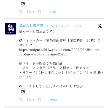
4
7
Twitter
鬼がらし岩沼店
@onigarashi_iwa
·
9 7月
👹鬼がらし岩沼店です。
💳ポイントカード🌸絶賛配布中【閉店時間：20時】の
お知らせ
https://onigarashi-iwanuma.com/2026/06/29/point-
card-now-available-june-2026/
🌸ポイントが貯まる対象商品
・🍜ラーメン全品（単品・各種セット問わず✨）
・🍜ラーメン1杯ご注文につき「🪘1スタンプ」を捺印い
たします
♻️リポストしていただければ幸いです🥺💦
4
7
Twitter