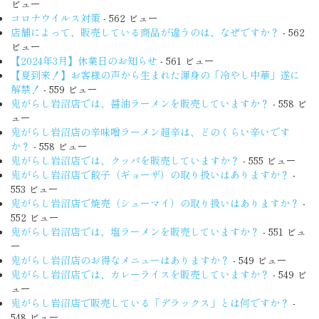
ビュー
コロナウイルス対策
- 562 ビュー
店舗によって、販売している商品が違うのは、なぜですか？
- 562
ビュー
【2024年3月】休業日のお知らせ
- 561 ビュー
【夏到来！】お客様の声から生まれた渾身の「冷やし中華」遂に
解禁！
- 559 ビュー
鬼がらし岩沼店では、醤油ラーメンを販売していますか？
- 558 ビ
ュー
鬼がらし岩沼店の辛味噌ラーメン超辛は、どのくらい辛いです
か？
- 558 ビュー
鬼がらし岩沼店では、クッパを販売していますか？
- 555 ビュー
鬼がらし岩沼店で餃子（ギョーザ）の取り扱いはありますか？
-
553 ビュー
鬼がらし岩沼店で焼売（シューマイ）の取り扱いはありますか？
-
552 ビュー
鬼がらし岩沼店では、塩ラーメンを販売していますか？
- 551 ビュ
ー
鬼がらし岩沼店のお得なメニューはありますか？
- 549 ビュー
鬼がらし岩沼店では、カレーライスを販売していますか？
- 549 ビ
ュー
鬼がらし岩沼店で販売している「デラックス」とは何ですか？
-
548 ビュー