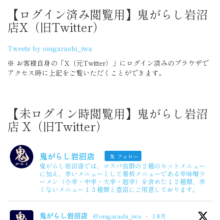
【ログイン済み閲覧用】鬼がらし岩沼
店X（旧Twitter）
Tweets by onigarashi_iwa
※ お客様自身の「X（元Twitter）」にログイン済みのブラウザで
アクセス時に上記をご覧いただくことができます。
【未ログイン時閲覧用】鬼がらし岩沼
店 X（旧Twitter）
鬼がらし岩沼店
フォロー
鬼がらし岩沼店では、コスパ抜群の２種のセットメニュー
に加え、辛いメニューとして看板メニューである辛味噌ラ
ーメン（小辛・中辛・大辛・超辛）を含めた１２種類、辛
くないメニュー１３種類と豊富にご用意しております。
鬼がらし岩沼店
@onigarashi_iwa
·
3 8月