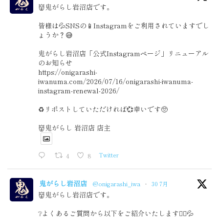
👹鬼がらし岩沼店です。
皆様は💦SNSの📱Instagramをご利用されていますでし
ょうか？😅
鬼がらし岩沼店「公式Instagramページ」リニューアル
のお知らせ
https://onigarashi-
iwanuma.com/2026/07/16/onigarashi-iwanuma-
instagram-renewal-2026/
♻️リポストしていただければ💞幸いです🥺
👹鬼がらし 岩沼店 店主
4
8
Twitter
鬼がらし岩沼店
@onigarashi_iwa
·
30 7月
👹鬼がらし岩沼店です。
❔よくあるご質問から以下をご紹介いたします🙇‍♂️💦