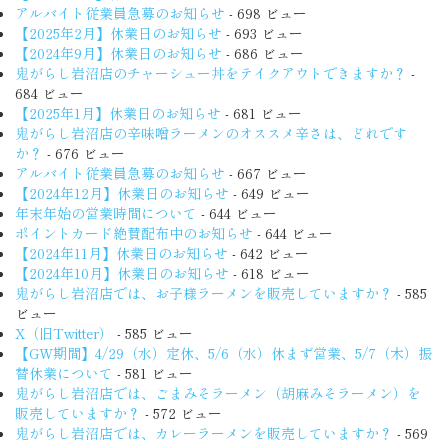
アルバイト従業員急募のお知らせ
- 698 ビュー
【2025年2月】休業日のお知らせ
- 693 ビュー
【2024年9月】休業日のお知らせ
- 686 ビュー
鬼がらし岩沼店のチャーシュー丼をテイクアウトできますか？
-
684 ビュー
【2025年1月】休業日のお知らせ
- 681 ビュー
鬼がらし岩沼店の辛味噌ラーメンのオススメ辛さは、どれです
か？
- 676 ビュー
アルバイト従業員急募のお知らせ
- 667 ビュー
【2024年12月】休業日のお知らせ
- 649 ビュー
年末年始の営業時間について
- 644 ビュー
ポイントカード絶賛配布中のお知らせ
- 644 ビュー
【2024年11月】休業日のお知らせ
- 642 ビュー
【2024年10月】休業日のお知らせ
- 618 ビュー
鬼がらし岩沼店では、お子様ラーメンを販売していますか？
- 585
ビュー
X（旧Twitter）
- 585 ビュー
【GW期間】4/29（水）定休、5/6（水）休まず営業、5/7（木）振
替休業について
- 581 ビュー
鬼がらし岩沼店では、ごまみそラーメン（胡麻みそラーメン）を
販売していますか？
- 572 ビュー
鬼がらし岩沼店では、カレーラーメンを販売していますか？
- 569