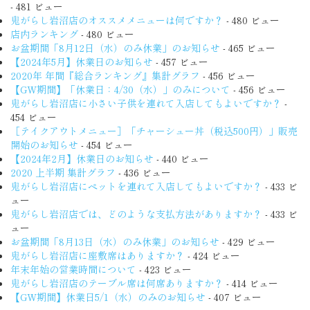
- 481 ビュー
鬼がらし岩沼店のオススメメニューは何ですか？
- 480 ビュー
店内ランキング
- 480 ビュー
お盆期間「8月12日（水）のみ休業」のお知らせ
- 465 ビュー
【2024年5月】休業日のお知らせ
- 457 ビュー
2020年 年間『総合ランキング』集計グラフ
- 456 ビュー
【GW期間】「休業日：4/30（水）」のみについて
- 456 ビュー
鬼がらし岩沼店に小さい子供を連れて入店してもよいですか？
-
454 ビュー
［テイクアウトメニュー］「チャーシュー丼（税込500円）」販売
開始のお知らせ
- 454 ビュー
【2024年2月】休業日のお知らせ
- 440 ビュー
2020 上半期 集計グラフ
- 436 ビュー
鬼がらし岩沼店にペットを連れて入店してもよいですか？
- 433 ビ
ュー
鬼がらし岩沼店では、どのような支払方法がありますか？
- 433 ビ
ュー
お盆期間「8月13日（水）のみ休業」のお知らせ
- 429 ビュー
鬼がらし岩沼店に座敷席はありますか？
- 424 ビュー
年末年始の営業時間について
- 423 ビュー
鬼がらし岩沼店のテーブル席は何席ありますか？
- 414 ビュー
【GW期間】休業日5/1（水）のみのお知らせ
- 407 ビュー