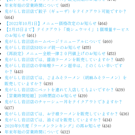
年末年始の営業時間について
(465)
鬼がらし岩沼店で餃子（ギョーザ）をテイクアウト可能ですか？
(464)
【2022年10月1日】メニュー価格改定のお知らせ
(464)
【2月15日まで】テイクアウト「焼シュウマイ」１個増量サービス
のお知らせ
(461)
鬼がらし岩沼店ホームページリニューアルについて
(460)
鬼がらし岩沼店SNSロゴ統一のお知らせ
(455)
《再設定》メニュー全般一律２０円値上げのお知らせ
(453)
鬼がらし岩沼店では、醤油ラーメンを販売していますか？
(445)
鬼がらし岩沼店の辛味噌ラーメン超辛は、どのくらい辛いです
か？
(443)
鬼がらし岩沼店では、ごまみそラーメン（胡麻みそラーメン）を
販売していますか？
(439)
鬼がらし岩沼店にペットを連れて入店してもよいですか？
(439)
［営業時間短縮］20時閉店のお知らせ
(439)
鬼がらし岩沼店のチャーシュー丼をテイクアウトできますか？
(437)
鬼がらし岩沼店では、お子様ラーメンを販売していますか？
(436)
鬼がらし岩沼店では、油そばを販売していますか？
(434)
2020年9月度「ラーメンランキング」の再お知らせ
(434)
年末年始の営業時間について
(432)