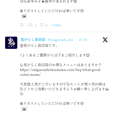
は💦🍜辛みそ🔥超辛が含まれます😍
♻️リポストしていただければ幸いです🥺
3
9
Twitter
鬼がらし岩沼店
@onigarashi_iwa
·
16 7月
👹鬼がらし岩沼店です。
❔よくあるご質問から以下をご紹介します😊
Q.鬼がらし岩沼店のお得なメニューはありますか？
https://onigarashi-iwanuma.com/faq/what-good-
value-menu/
大変😍人気がございますので💦セットが売り切れ時は
💦どうかご容赦いただきますようお願い申し上げます🙏
💦
♻️リポストしていただければ幸いです🥺