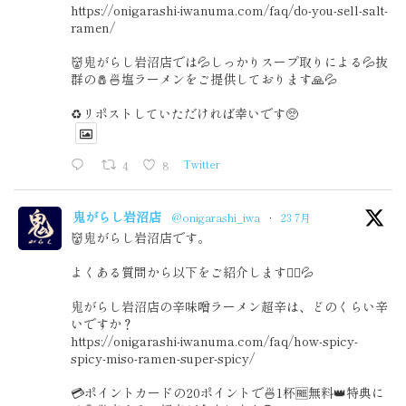
https://onigarashi-iwanuma.com/faq/do-you-sell-salt-
ramen/
👹鬼がらし岩沼店では💦しっかりスープ取りによる💦抜
群の🧂🍜塩ラーメンをご提供しております🙏💦
♻️リポストしていただければ幸いです🥺
4
8
Twitter
鬼がらし岩沼店
@onigarashi_iwa
·
23 7月
👹鬼がらし岩沼店です。
よくある質問から以下をご紹介します🙇‍♂️💦
鬼がらし岩沼店の辛味噌ラーメン超辛は、どのくらい辛
いですか？
https://onigarashi-iwanuma.com/faq/how-spicy-
spicy-miso-ramen-super-spicy/
💳ポイントカードの20ポイントで🍜1杯🆓無料👑特典に