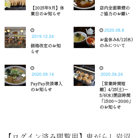
【2025年9月】休
店内全面禁煙の
業日のお知らせ
ご協力のお願い
2020.08.8
2019.12.24
お盆休み8/12(水)
のみについて
価格改定のお知
らせ
2020.09.14
2020.04.24
PayPay決済導入
［営業時間短
のお知らせ
縮］4/25(土)〜
5/6(水)閉店時間
「15:00〜20:00」
のお知らせ
【ログイン済み閲覧用】鬼がらし岩沼