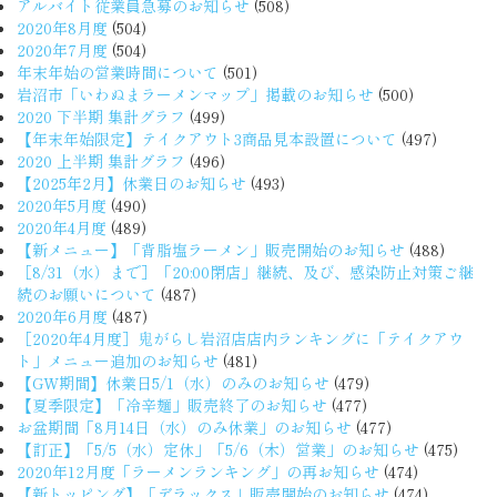
アルバイト従業員急募のお知らせ
(508)
2020年8月度
(504)
2020年7月度
(504)
年末年始の営業時間について
(501)
岩沼市「いわぬまラーメンマップ」掲載のお知らせ
(500)
2020 下半期 集計グラフ
(499)
【年末年始限定】テイクアウト3商品見本設置について
(497)
2020 上半期 集計グラフ
(496)
【2025年2月】休業日のお知らせ
(493)
2020年5月度
(490)
2020年4月度
(489)
【新メニュー】「背脂塩ラーメン」販売開始のお知らせ
(488)
［8/31（水）まで］「20:00閉店」継続、及び、感染防止対策ご継
続のお願いについて
(487)
2020年6月度
(487)
［2020年4月度］鬼がらし岩沼店店内ランキングに「テイクアウ
ト」メニュー追加のお知らせ
(481)
【GW期間】休業日5/1（水）のみのお知らせ
(479)
【夏季限定】「冷辛麺」販売終了のお知らせ
(477)
お盆期間「8月14日（水）のみ休業」のお知らせ
(477)
【訂正】「5/5（水）定休」「5/6（木）営業」のお知らせ
(475)
2020年12月度「ラーメンランキング」の再お知らせ
(474)
【新トッピング】「デラックス」販売開始のお知らせ
(474)