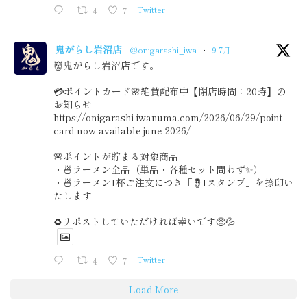
4
7
Twitter
鬼がらし岩沼店
@onigarashi_iwa
·
9 7月
👹鬼がらし岩沼店です。
💳ポイントカード🌸絶賛配布中【閉店時間：20時】の
お知らせ
https://onigarashi-iwanuma.com/2026/06/29/point-
card-now-available-june-2026/
🌸ポイントが貯まる対象商品
・🍜ラーメン全品（単品・各種セット問わず✨）
・🍜ラーメン1杯ご注文につき「🪘1スタンプ」を捺印い
たします
♻️リポストしていただければ幸いです🥺💦
4
7
Twitter
Load More