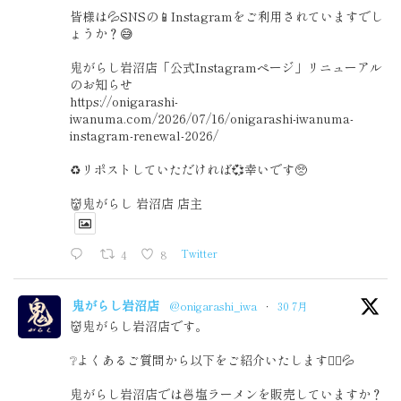
皆様は💦SNSの📱Instagramをご利用されていますでし
ょうか？😅
鬼がらし岩沼店「公式Instagramページ」リニューアル
のお知らせ
https://onigarashi-
iwanuma.com/2026/07/16/onigarashi-iwanuma-
instagram-renewal-2026/
♻️リポストしていただければ💞幸いです🥺
👹鬼がらし 岩沼店 店主
4
8
Twitter
鬼がらし岩沼店
@onigarashi_iwa
·
30 7月
👹鬼がらし岩沼店です。
❔よくあるご質問から以下をご紹介いたします🙇‍♂️💦
鬼がらし岩沼店では🍜塩ラーメンを販売していますか？