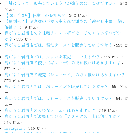
店舗によって、販売している商品が違うのは、なぜですか？
- 562
ビュー
【2024年3月】休業日のお知らせ
- 562 ビュー
【夏到来！】お客様の声から生まれた渾身の「冷やし中華」遂に
解禁！
- 559 ビュー
鬼がらし岩沼店の辛味噌ラーメン超辛は、どのくらい辛いです
か？
- 558 ビュー
鬼がらし岩沼店では、醤油ラーメンを販売していますか？
- 558 ビ
ュー
鬼がらし岩沼店では、クッパを販売していますか？
- 555 ビュー
鬼がらし岩沼店で餃子（ギョーザ）の取り扱いはありますか？
-
553 ビュー
鬼がらし岩沼店で焼売（シューマイ）の取り扱いはありますか？
-
552 ビュー
鬼がらし岩沼店では、塩ラーメンを販売していますか？
- 551 ビュ
ー
鬼がらし岩沼店では、カレーライスを販売していますか？
- 549 ビ
ュー
鬼がらし岩沼店のお得なメニューはありますか？
- 549 ビュー
鬼がらし岩沼店で販売している「デラックス」とは何ですか？
-
548 ビュー
Instagram
- 546 ビュー