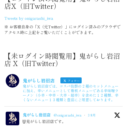
店X（旧Twitter）
Tweets by onigarashi_iwa
※ お客様自身の「X（元Twitter）」にログイン済みのブラウザで
アクセス時に上記をご覧いただくことができます。
【未ログイン時閲覧用】鬼がらし岩沼
店 X（旧Twitter）
鬼がらし岩沼店
フォロー
鬼がらし岩沼店では、コスパ抜群の２種のセットメニュー
に加え、辛いメニューとして看板メニューである辛味噌ラ
ーメン（小辛・中辛・大辛・超辛）を含めた１２種類、辛
くないメニュー１３種類と豊富にご用意しております。
鬼がらし岩沼店
@onigarashi_iwa
·
3 8月
👹鬼がらし岩沼店です。