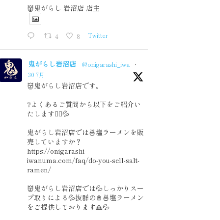
👹鬼がらし 岩沼店 店主
4
8
Twitter
鬼がらし岩沼店
@onigarashi_iwa
·
30 7月
👹鬼がらし岩沼店です。
❔よくあるご質問から以下をご紹介い
たします🙇‍♂️💦
鬼がらし岩沼店では🍜塩ラーメンを販
売していますか？
https://onigarashi-
iwanuma.com/faq/do-you-sell-salt-
ramen/
👹鬼がらし岩沼店では💦しっかりスー
プ取りによる💦抜群の🧂🍜塩ラーメン
をご提供しております🙏💦