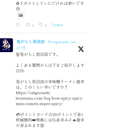
♻️リポストしていただければ幸いです
🥺
4
8
Twitter
鬼がらし岩沼店
@onigarashi_iwa
·
23 7月
👹鬼がらし岩沼店です。
よくある質問から以下をご紹介します
🙇‍♂️💦
鬼がらし岩沼店の辛味噌ラーメン超辛
は、どのくらい辛いですか？
https://onigarashi-
iwanuma.com/faq/how-spicy-spicy-
miso-ramen-super-spicy/
💳ポイントカードの20ポイントで🍜1
杯🆓無料👑特典には💦🍜辛みそ🔥超辛
が含まれます😍