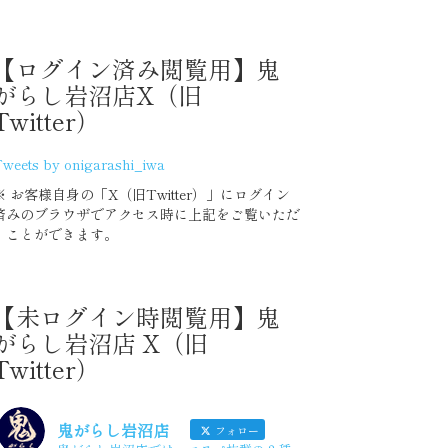
2020年7月度
【ログイン済み閲覧用】鬼
がらし岩沼店X（旧
Twitter）
2020 上半期 集計グラフ
weets by onigarashi_iwa
2020年6月度
※ お客様自身の「X（旧Twitter）」にログイン
済みのブラウザでアクセス時に上記をご覧いただ
2020年5月度
くことができます。
2020年4月度
【未ログイン時閲覧用】鬼
がらし岩沼店 X（旧
2020年3月度
Twitter）
2020年2月度
鬼がらし岩沼店
フォロー