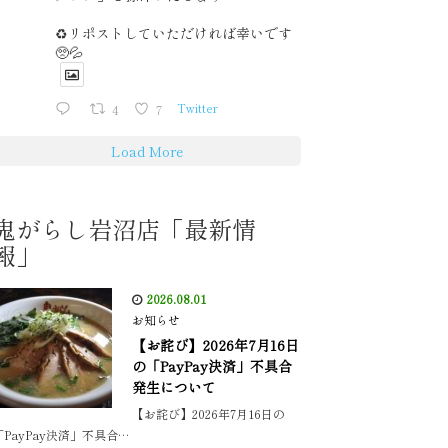
♻️リポストしていただければ幸いです
🥺💦
4
7
Twitter
Load More
鬼がらし岩沼店「最新情
報」
2026.08.01
お知らせ
【お詫び】2026年7月16日
の「PayPay決済」不具合
発生について
【お詫び】2026年7月16日の
「PayPay決済」不具合…