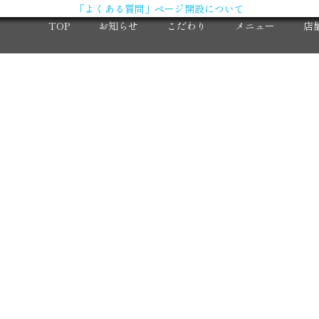
「よくある質問」ページ開設について
TOP
お知らせ
こだわり
メニュー
店
X（旧Twitter）
求
Instagram
大
コ