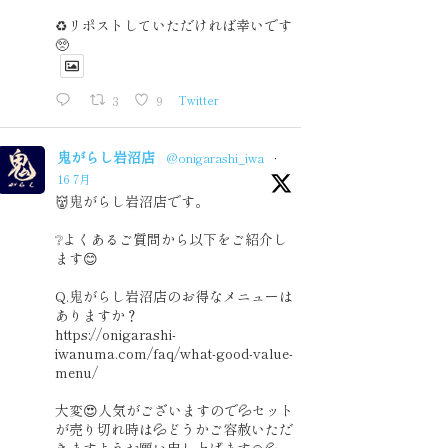
♻️リポストしていただければ幸いです
🥺
3
9
Twitter
鬼がらし岩沼店
@onigarashi_iwa
·
16 7月
👹鬼がらし岩沼店です。
❔よくあるご質問から以下をご紹介し
ます😊
Q.鬼がらし岩沼店のお得なメニューは
ありますか？
https://onigarashi-
iwanuma.com/faq/what-good-value-
menu/
大変😍人気がございますので💦セット
が売り切れ時は💦どうかご容赦いただ