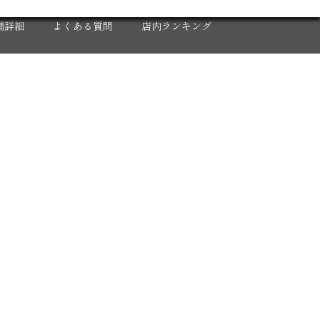
X
舗詳細
よくある質問
店内ランキング
人募集
2020年 年間集計グラフ
反省会
2020 下半期 集計グラフ
ロナウイルス対策
2020年12月度
2020年11月度
2020年10月度
2020年9月度
2020年8月度