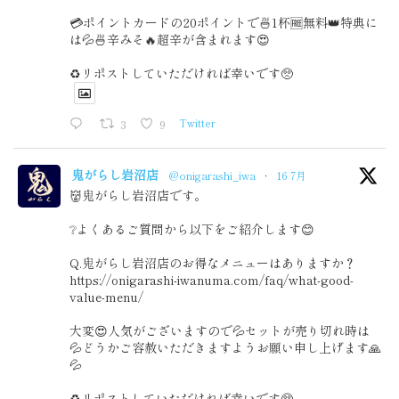
💳ポイントカードの20ポイントで🍜1杯🆓無料👑特典に
は💦🍜辛みそ🔥超辛が含まれます😍
♻️リポストしていただければ幸いです🥺
3
9
Twitter
鬼がらし岩沼店
@onigarashi_iwa
·
16 7月
👹鬼がらし岩沼店です。
❔よくあるご質問から以下をご紹介します😊
Q.鬼がらし岩沼店のお得なメニューはありますか？
https://onigarashi-iwanuma.com/faq/what-good-
value-menu/
大変😍人気がございますので💦セットが売り切れ時は
💦どうかご容赦いただきますようお願い申し上げます🙏
💦
♻️リポストしていただければ幸いです🥺