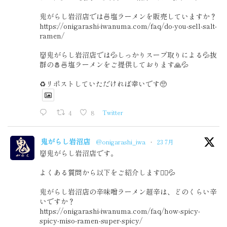
鬼がらし岩沼店では🍜塩ラーメンを販売していますか？
https://onigarashi-iwanuma.com/faq/do-you-sell-salt-
ramen/
👹鬼がらし岩沼店では💦しっかりスープ取りによる💦抜
群の🧂🍜塩ラーメンをご提供しております🙏💦
♻️リポストしていただければ幸いです🥺
4
8
Twitter
鬼がらし岩沼店
@onigarashi_iwa
·
23 7月
👹鬼がらし岩沼店です。
よくある質問から以下をご紹介します🙇‍♂️💦
鬼がらし岩沼店の辛味噌ラーメン超辛は、どのくらい辛
いですか？
https://onigarashi-iwanuma.com/faq/how-spicy-
spicy-miso-ramen-super-spicy/