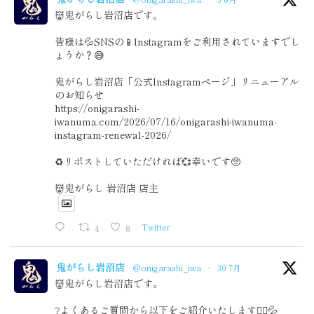
👹鬼がらし岩沼店です。
皆様は💦SNSの📱Instagramをご利用されていますでし
ょうか？😅
鬼がらし岩沼店「公式Instagramページ」リニューアル
のお知らせ
https://onigarashi-
iwanuma.com/2026/07/16/onigarashi-iwanuma-
instagram-renewal-2026/
♻️リポストしていただければ💞幸いです🥺
👹鬼がらし 岩沼店 店主
4
8
Twitter
鬼がらし岩沼店
@onigarashi_iwa
·
30 7月
👹鬼がらし岩沼店です。
❔よくあるご質問から以下をご紹介いたします🙇‍♂️💦