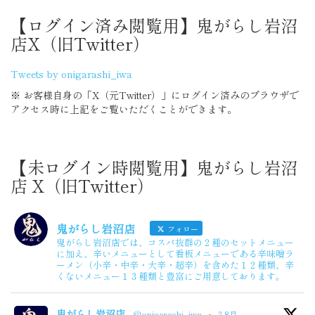
【ログイン済み閲覧用】鬼がらし岩沼
店X（旧Twitter）
Tweets by onigarashi_iwa
※ お客様自身の「X（元Twitter）」にログイン済みのブラウザで
アクセス時に上記をご覧いただくことができます。
【未ログイン時閲覧用】鬼がらし岩沼
店 X（旧Twitter）
鬼がらし岩沼店
フォロー
鬼がらし岩沼店では、コスパ抜群の２種のセットメニュー
に加え、辛いメニューとして看板メニューである辛味噌ラ
ーメン（小辛・中辛・大辛・超辛）を含めた１２種類、辛
くないメニュー１３種類と豊富にご用意しております。
鬼がらし岩沼店
@onigarashi_iwa
·
3 8月