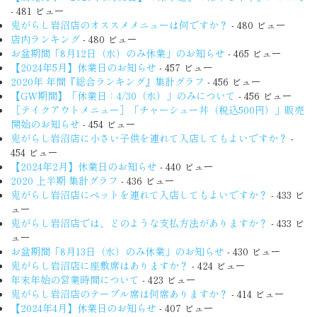
- 481 ビュー
鬼がらし岩沼店のオススメメニューは何ですか？
- 480 ビュー
店内ランキング
- 480 ビュー
お盆期間「8月12日（水）のみ休業」のお知らせ
- 465 ビュー
【2024年5月】休業日のお知らせ
- 457 ビュー
2020年 年間『総合ランキング』集計グラフ
- 456 ビュー
【GW期間】「休業日：4/30（水）」のみについて
- 456 ビュー
［テイクアウトメニュー］「チャーシュー丼（税込500円）」販売
開始のお知らせ
- 454 ビュー
鬼がらし岩沼店に小さい子供を連れて入店してもよいですか？
-
454 ビュー
【2024年2月】休業日のお知らせ
- 440 ビュー
2020 上半期 集計グラフ
- 436 ビュー
鬼がらし岩沼店にペットを連れて入店してもよいですか？
- 433 ビ
ュー
鬼がらし岩沼店では、どのような支払方法がありますか？
- 433 ビ
ュー
お盆期間「8月13日（水）のみ休業」のお知らせ
- 430 ビュー
鬼がらし岩沼店に座敷席はありますか？
- 424 ビュー
年末年始の営業時間について
- 423 ビュー
鬼がらし岩沼店のテーブル席は何席ありますか？
- 414 ビュー
【2024年4月】休業日のお知らせ
- 407 ビュー