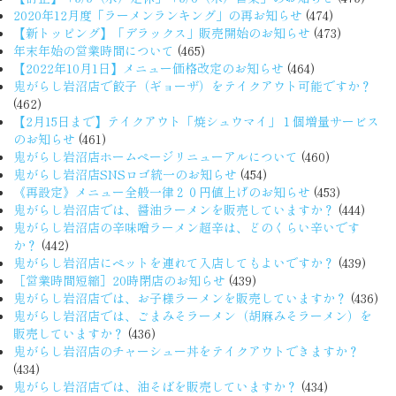
2020年12月度「ラーメンランキング」の再お知らせ
(474)
【新トッピング】「デラックス」販売開始のお知らせ
(473)
年末年始の営業時間について
(465)
【2022年10月1日】メニュー価格改定のお知らせ
(464)
鬼がらし岩沼店で餃子（ギョーザ）をテイクアウト可能ですか？
(462)
【2月15日まで】テイクアウト「焼シュウマイ」１個増量サービス
のお知らせ
(461)
鬼がらし岩沼店ホームページリニューアルについて
(460)
鬼がらし岩沼店SNSロゴ統一のお知らせ
(454)
《再設定》メニュー全般一律２０円値上げのお知らせ
(453)
鬼がらし岩沼店では、醤油ラーメンを販売していますか？
(444)
鬼がらし岩沼店の辛味噌ラーメン超辛は、どのくらい辛いです
か？
(442)
鬼がらし岩沼店にペットを連れて入店してもよいですか？
(439)
［営業時間短縮］20時閉店のお知らせ
(439)
鬼がらし岩沼店では、お子様ラーメンを販売していますか？
(436)
鬼がらし岩沼店では、ごまみそラーメン（胡麻みそラーメン）を
販売していますか？
(436)
鬼がらし岩沼店のチャーシュー丼をテイクアウトできますか？
(434)
鬼がらし岩沼店では、油そばを販売していますか？
(434)