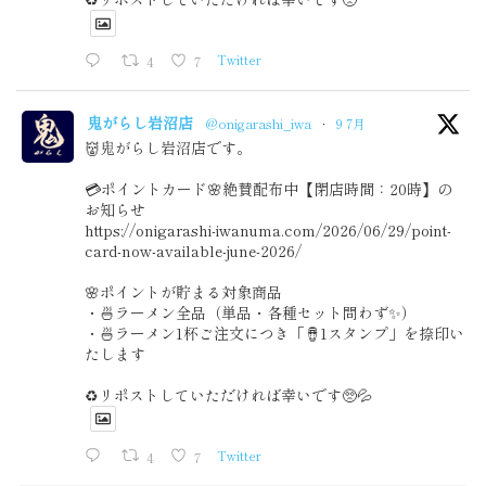
4
7
Twitter
鬼がらし岩沼店
@onigarashi_iwa
·
9 7月
👹鬼がらし岩沼店です。
💳ポイントカード🌸絶賛配布中【閉店時間：20時】の
お知らせ
https://onigarashi-iwanuma.com/2026/06/29/point-
card-now-available-june-2026/
🌸ポイントが貯まる対象商品
・🍜ラーメン全品（単品・各種セット問わず✨）
・🍜ラーメン1杯ご注文につき「🪘1スタンプ」を捺印い
たします
♻️リポストしていただければ幸いです🥺💦
4
7
Twitter