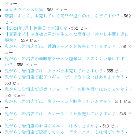
ビュー
コロナウイルス対策
- 563 ビュー
店舗によって、販売している商品が違うのは、なぜですか？
- 562
ビュー
【2024年3月】休業日のお知らせ
- 562 ビュー
【夏到来！】お客様の声から生まれた渾身の「冷やし中華」遂に
解禁！
- 559 ビュー
鬼がらし岩沼店では、醤油ラーメンを販売していますか？
- 558 ビ
ュー
鬼がらし岩沼店の辛味噌ラーメン超辛は、どのくらい辛いです
か？
- 558 ビュー
鬼がらし岩沼店では、クッパを販売していますか？
- 555 ビュー
鬼がらし岩沼店で餃子（ギョーザ）の取り扱いはありますか？
-
553 ビュー
鬼がらし岩沼店で焼売（シューマイ）の取り扱いはありますか？
-
552 ビュー
鬼がらし岩沼店では、塩ラーメンを販売していますか？
- 551 ビュ
ー
鬼がらし岩沼店では、カレーライスを販売していますか？
- 549 ビ
ュー
鬼がらし岩沼店のお得なメニューはありますか？
- 549 ビュー
鬼がらし岩沼店で販売している「デラックス」とは何ですか？
-