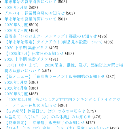
年末年始の営業時間について
(508)
2020年3月度
(508)
アルバイト従業員急募のお知らせ
(503)
年末年始の営業時間について
(501)
2020年8月度
(500)
2020年7月度
(499)
岩沼市「いわぬまラーメンマップ」掲載のお知らせ
(496)
【年末年始限定】テイクアウト3商品見本設置について
(496)
2020 下半期 集計グラフ
(495)
【2025年2月】休業日のお知らせ
(493)
2020 上半期 集計グラフ
(491)
［8/31（水）まで］「20:00閉店」継続、及び、感染防止対策ご継
続のお願いについて
(487)
【新メニュー】「背脂塩ラーメン」販売開始のお知らせ
(487)
2020年5月度
(486)
2020年4月度
(486)
2020年6月度
(485)
［2020年4月度］鬼がらし岩沼店店内ランキングに「テイクアウ
ト」メニュー追加のお知らせ
(480)
【GW期間】休業日5/1（水）のみのお知らせ
(479)
お盆期間「8月14日（水）のみ休業」のお知らせ
(476)
【夏季限定】「冷辛麺」販売終了のお知らせ
(475)
【訂正】「5/5（水）定休」「5/6（木）営業」のお知らせ
(475)