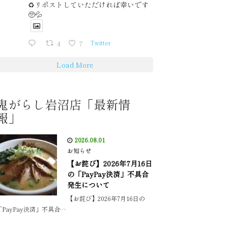
♻️リポストしていただければ幸いです
🥺💦
4
7
Twitter
Load More
鬼がらし岩沼店「最新情
報」
2026.08.01
お知らせ
【お詫び】2026年7月16日
の「PayPay決済」不具合
発生について
【お詫び】2026年7月16日の
「PayPay決済」不具合…