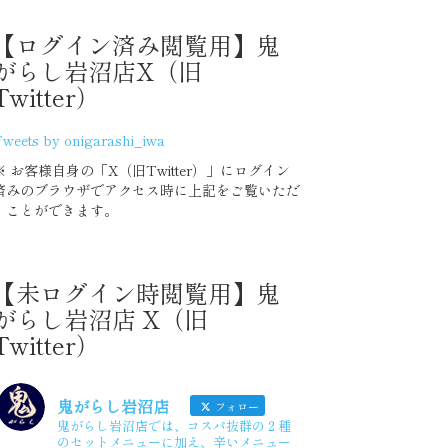
【ログイン済み閲覧用】鬼
2020年7月度
がらし岩沼店X（旧
Twitter）
2020 上半期 集計グラフ
weets by onigarashi_iwa
※ お客様自身の「X（旧Twitter）」にログイン
2020年6月度
済みのブラウザでアクセス時に上記をご覧いただ
くことができます。
2020年5月度
【未ログイン時閲覧用】鬼
2020年4月度
がらし岩沼店 X（旧
Twitter）
2020年3月度
鬼がらし岩沼店
2020年2月度
フォロー
鬼がらし岩沼店では、コスパ抜群の２種
のセットメニューに加え、辛いメニュー