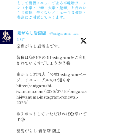
として看板メニューである辛味噌ラーメ
2020年1月度
ン（小辛・中辛・大辛・超辛）を含めた
１２種類、辛くないメニュー１３種類と
豊富にご用意しております。
鬼がらし岩沼店
@onigarashi_iwa
·
3 8月
👹鬼がらし岩沼店です。
皆様は💦SNSの📱Instagramをご利用
されていますでしょうか？😅
鬼がらし岩沼店「公式Instagramペー
ジ」リニューアルのお知らせ
https://onigarashi-
iwanuma.com/2026/07/16/onigaras
hi-iwanuma-instagram-renewal-
2026/
♻️リポストしていただければ💞幸いで
す🥺
👹鬼がらし 岩沼店 店主