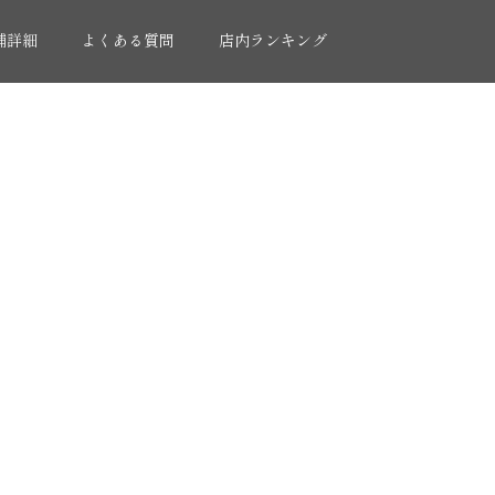
舗詳細
よくある質問
店内ランキング
人募集
2020年 年間集計グラフ
反省会
2020 下半期 集計グラフ
ロナウイルス対策
2020年12月度
2020年11月度
2020年10月度
2020年9月度
2020年8月度