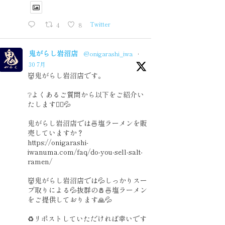
4
8
Twitter
鬼がらし岩沼店
@onigarashi_iwa
·
30 7月
👹鬼がらし岩沼店です。
❔よくあるご質問から以下をご紹介い
たします🙇‍♂️💦
鬼がらし岩沼店では🍜塩ラーメンを販
売していますか？
https://onigarashi-
iwanuma.com/faq/do-you-sell-salt-
ramen/
👹鬼がらし岩沼店では💦しっかりスー
プ取りによる💦抜群の🧂🍜塩ラーメン
をご提供しております🙏💦
♻️リポストしていただければ幸いです