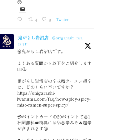
🥺
4
8
Twitter
鬼がらし岩沼店
@onigarashi_iwa
·
23 7月
👹鬼がらし岩沼店です。
よくある質問から以下をご紹介します
🙇‍♂️💦
鬼がらし岩沼店の辛味噌ラーメン超辛
は、どのくらい辛いですか？
https://onigarashi-
iwanuma.com/faq/how-spicy-spicy-
miso-ramen-super-spicy/
💳ポイントカードの20ポイントで🍜1
杯🆓無料👑特典には💦🍜辛みそ🔥超辛
が含まれます😍