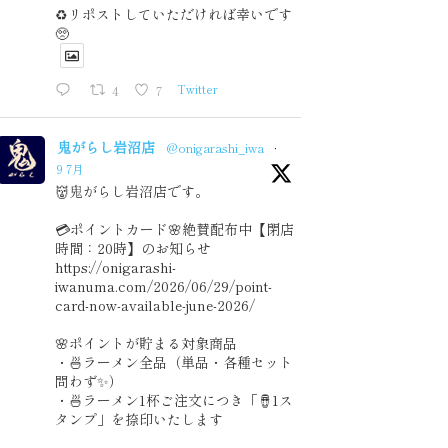
♻️リポストしていただければ幸いです
🥺
4
7
Twitter
鬼がらし岩沼店
@onigarashi_iwa
·
9 7月
👹鬼がらし岩沼店です。
💳ポイントカード🌸絶賛配布中【閉店
時間：20時】のお知らせ
https://onigarashi-
iwanuma.com/2026/06/29/point-
card-now-available-june-2026/
🌸ポイントが貯まる対象商品
・🍜ラーメン全品（単品・各種セット
問わず✨）
・🍜ラーメン1杯ご注文につき「🪘1ス
タンプ」を捺印いたします