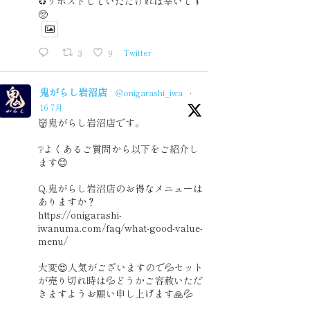
♻️リポストしていただければ幸いです
🥺
3
9
Twitter
鬼がらし岩沼店
@onigarashi_iwa
·
16 7月
👹鬼がらし岩沼店です。
❔よくあるご質問から以下をご紹介し
ます😊
Q.鬼がらし岩沼店のお得なメニューは
ありますか？
https://onigarashi-
iwanuma.com/faq/what-good-value-
menu/
大変😍人気がございますので💦セット
が売り切れ時は💦どうかご容赦いただ
きますようお願い申し上げます🙏💦