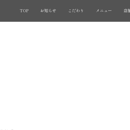
TOP
お知らせ
こだわり
メニュー
店
X（旧Twitter）
求
Instagram
大
コ