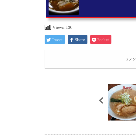
Views:
130
Tweet
Share
Pocket
コメン