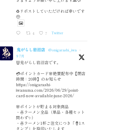
きますようお願い申し上げます🙏💦
♻️リポストしていただければ幸いです
🥺
4
7
Twitter
鬼がらし岩沼店
@onigarashi_iwa
·
9 7月
👹鬼がらし岩沼店です。
💳ポイントカード🌸絶賛配布中【閉店
時間：20時】のお知らせ
https://onigarashi-
iwanuma.com/2026/06/29/point-
card-now-available-june-2026/
🌸ポイントが貯まる対象商品
・🍜ラーメン全品（単品・各種セット
問わず✨）
・🍜ラーメン1杯ご注文につき「🪘1ス
タンプ」を捺印いたします