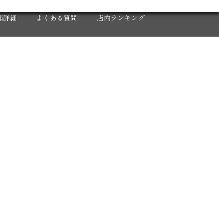
X
舗詳細
よくある質問
店内ランキング
人募集
2020年 年間集計グラフ
反省会
2020 下半期 集計グラフ
ロナウイルス対策
2020年12月度
2020年11月度
2020年10月度
2020年9月度
2020年8月度