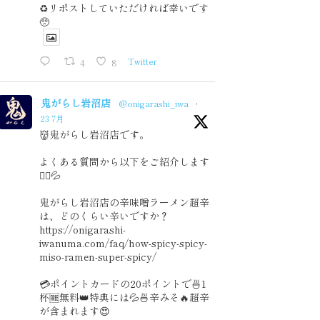
♻️リポストしていただければ幸いです
🥺
4
8
Twitter
鬼がらし岩沼店
@onigarashi_iwa
·
23 7月
👹鬼がらし岩沼店です。
よくある質問から以下をご紹介します
🙇‍♂️💦
鬼がらし岩沼店の辛味噌ラーメン超辛
は、どのくらい辛いですか？
https://onigarashi-
iwanuma.com/faq/how-spicy-spicy-
miso-ramen-super-spicy/
💳ポイントカードの20ポイントで🍜1
杯🆓無料👑特典には💦🍜辛みそ🔥超辛
が含まれます😍