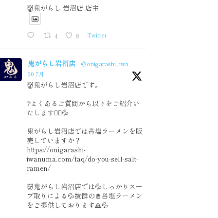
👹鬼がらし 岩沼店 店主
4
8
Twitter
鬼がらし岩沼店
@onigarashi_iwa
·
30 7月
👹鬼がらし岩沼店です。
❔よくあるご質問から以下をご紹介い
たします🙇‍♂️💦
鬼がらし岩沼店では🍜塩ラーメンを販
売していますか？
https://onigarashi-
iwanuma.com/faq/do-you-sell-salt-
ramen/
👹鬼がらし岩沼店では💦しっかりスー
プ取りによる💦抜群の🧂🍜塩ラーメン
をご提供しております🙏💦