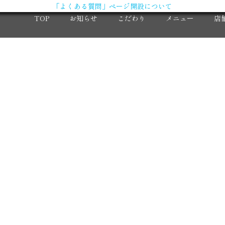
「よくある質問」ページ開設について
TOP
お知らせ
こだわり
メニュー
店
X（旧Twitter）
求
Instagram
大
コ