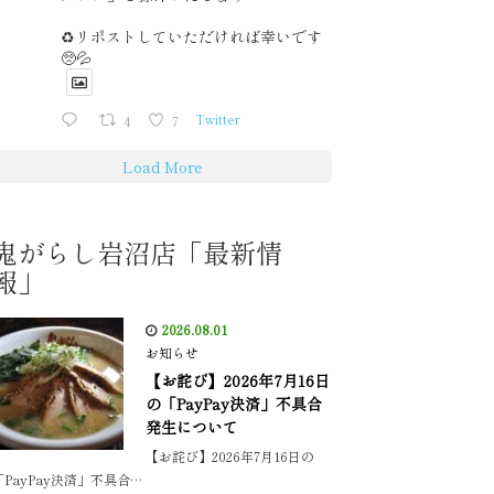
♻️リポストしていただければ幸いです
🥺💦
4
7
Twitter
Load More
鬼がらし岩沼店「最新情
報」
2026.08.01
お知らせ
【お詫び】2026年7月16日
の「PayPay決済」不具合
発生について
【お詫び】2026年7月16日の
「PayPay決済」不具合…