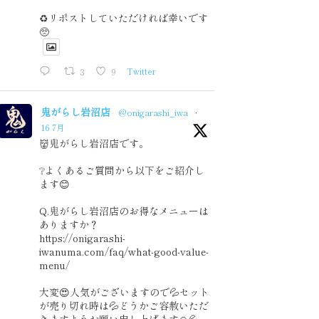
♻️リポストしていただければ幸いです
🥺
3
9
Twitter
鬼がらし岩沼店
@onigarashi_iwa
·
16 7月
👹鬼がらし岩沼店です。
❔よくあるご質問から以下をご紹介し
ます😊
Q.鬼がらし岩沼店のお得なメニューは
ありますか？
https://onigarashi-
iwanuma.com/faq/what-good-value-
menu/
大変😍人気がございますので💦セット
が売り切れ時は💦どうかご容赦いただ