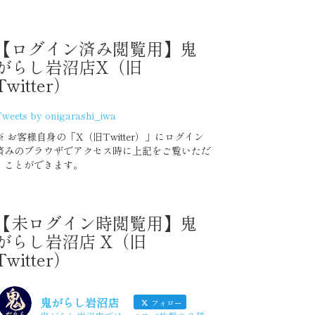
2020年7月度
【ログイン済み閲覧用】鬼
がらし岩沼店X（旧
Twitter）
2020 上半期 集計グラフ
weets by onigarashi_iwa
2020年6月度
※ お客様自身の「X（旧Twitter）」にログイン
済みのブラウザでアクセス時に上記をご覧いただ
2020年5月度
くことができます。
2020年4月度
【未ログイン時閲覧用】鬼
がらし岩沼店 X（旧
2020年3月度
Twitter）
2020年2月度
鬼がらし岩沼店
フォロー