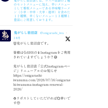
鬼がらし岩沼店では、コスパ抜群の２種
2020年1月度
のセットメニューに加え、辛いメニュー
として看板メニューである辛味噌ラーメ
ン（小辛・中辛・大辛・超辛）を含めた
１２種類、辛くないメニュー１３種類と
豊富にご用意しております。
鬼がらし岩沼店
@onigarashi_iwa
·
3 8月
👹鬼がらし岩沼店です。
皆様は💦SNSの📱Instagramをご利用
されていますでしょうか？😅
鬼がらし岩沼店「公式Instagramペー
ジ」リニューアルのお知らせ
https://onigarashi-
iwanuma.com/2026/07/16/onigaras
hi-iwanuma-instagram-renewal-
2026/
♻️リポストしていただければ💞幸いで
す🥺