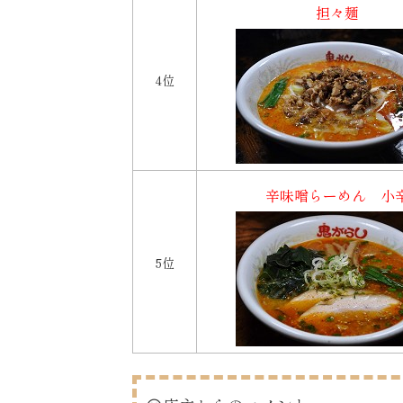
担々麺
4位
辛味噌らーめん 小
5位