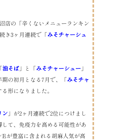
し岩沼店の「辛くないメニューランキン
に続き3ヶ月連続で「
みそチャーシュ
「
油そば
」と「
みそチャーシュー
」
半期の初月となる7月で、「
みそチャ
する形になりました。
メン
」が2ヶ月連続で2位につけまし
響して、免疫力を高める可能性があ
ンEが豊富に含まれる胡麻人気が高