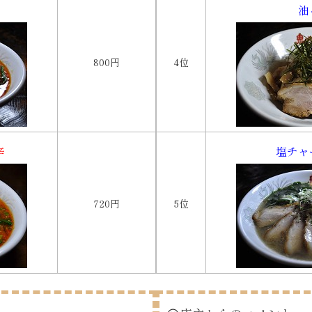
油
800円
4位
辛
塩チャ
720円
5位