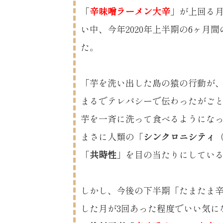
「
辛味噌ラーメン大辛
」が上回る月
い中、今年2020年上半期の6ヶ月
た。
「芋を洗い出した島の猿の行動が、
まるでテレパシーで伝わったがご
芋を一斉に洗って食べるようにな
まさに人類の「
シンクロニシティ
「
共時性
」を目の当たりにしてい
しかし、今後の下半期「たまたま
した月が3回あった程度でいい気に