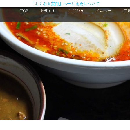
「よくある質問」ページ開設について
TOP
お知らせ
こだわり
メニュー
店
X（旧Twitter）
求
Instagram
大
コ