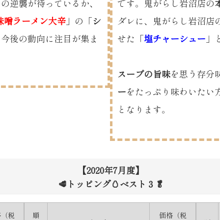
」の逆襲が待っているか、
です。鬼がらし岩沼店の
味噌ラーメン大辛
」の「
シ
ダレに、鬼がらし岩沼店
、今後の動向に注目が集ま
せた「
塩チャーシュー
」
スープの旨味
を思う存分
ー
をたっぷり味わいたい
となります。
【2020年7月度】

🥩トッピング🥚ベスト３🥬
格（税
順
価格（税