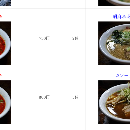
辛
胡麻み
750円
2位
辛
カレー
800円
3位