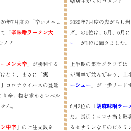
😃店主からのコメント
20年7月度の「辛いメニュ
2020年7月度の鬼がら
いて「
辛味噌ラーメン大
グ」の1位は、5月、6月
た！！
ー
」が1位に輝きました。
ラーメン大辛
」が勝利する
上半期の集計グラフでは
ではなく、まさに「
実
が同率で並んでおり、上
！
」コロナウイルスの蔓延
ーシュー
」が一歩リード
より辛い物を求めるレベル
ません。
6月2位の「
胡麻味噌ラー
た。長引くコロナ禍も影
メン中辛
」のご注文数を
るセサミンなどのビタミ