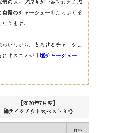
本気のスープ取り
が一番味わえる塩
の
自慢のチャーシュー
をたっぷり乗
となります。
味わいながら、
とろけるチャーシュ
方にオススメが「
塩チャーシュー
」
【2020年7月度】
🛍️テイクアウト🏃ベスト３💨
価格