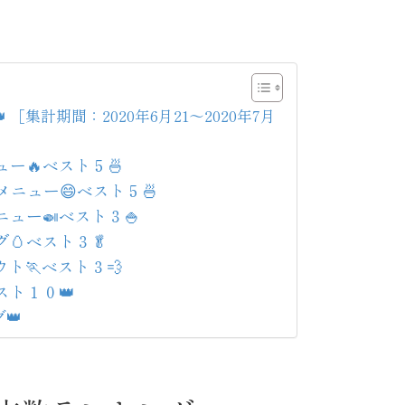
 ［集計期間：2020年6月21～2020年7月
ュー🔥ベスト５🍜
いメニュー😄ベスト５🍜
メニュー🍛ベスト３🍚
グ🥚ベスト３🥬
アウト🏃ベスト３💨
ベスト１０👑
👑