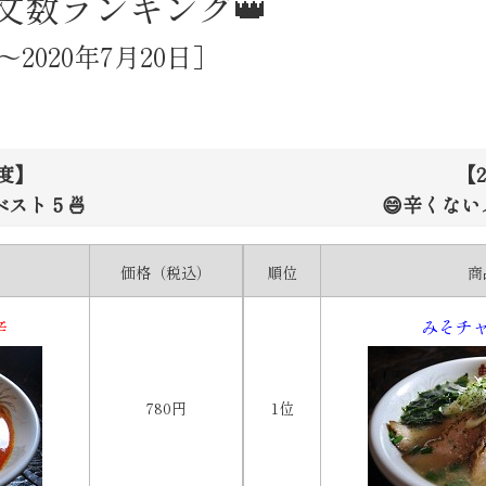
注文数ランキング👑
1～
2020年7月20日］
月度】
【2
ベスト５🍜
😄辛くない
価格（税込）
順位
商
辛
みそチ
780円
1位