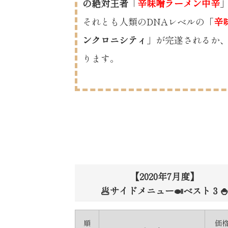
の絶対王者
「
辛味噌ラーメン中辛
それとも人類のDNAレベルの「
辛
ンクロニシティ
」が完遂されるか
ります。
【2020年7月度】
🥟サイドメニュー🍛ベスト３
順
価