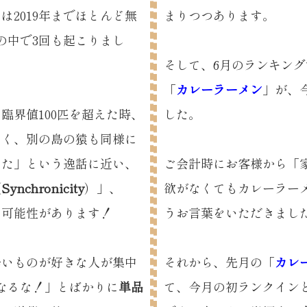
は2019年までほとんど無
まりつつあります。
間の中で3回も起こりまし
そして、6月のランキング
「
カレーラーメン
」が、
臨界値100匹を超えた時、
した。
とく、別の島の猿も同様に
った」という逸話に近い、
ご会計時にお客様から「
（
Synchronicity
）」、
欲がなくてもカレーラー
る可能性があります！
うお言葉をいただきまし
辛いものが好きな人が集中
それから、先月の「
カレ
なるな！」とばかりに
単品
て、今月の初ランクイン