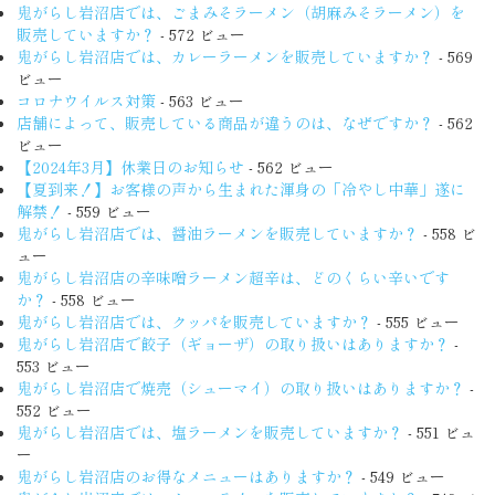
鬼がらし岩沼店では、ごまみそラーメン（胡麻みそラーメン）を
販売していますか？
- 572 ビュー
鬼がらし岩沼店では、カレーラーメンを販売していますか？
- 569
ビュー
コロナウイルス対策
- 563 ビュー
店舗によって、販売している商品が違うのは、なぜですか？
- 562
ビュー
【2024年3月】休業日のお知らせ
- 562 ビュー
【夏到来！】お客様の声から生まれた渾身の「冷やし中華」遂に
解禁！
- 559 ビュー
鬼がらし岩沼店では、醤油ラーメンを販売していますか？
- 558 ビ
ュー
鬼がらし岩沼店の辛味噌ラーメン超辛は、どのくらい辛いです
か？
- 558 ビュー
鬼がらし岩沼店では、クッパを販売していますか？
- 555 ビュー
鬼がらし岩沼店で餃子（ギョーザ）の取り扱いはありますか？
-
553 ビュー
鬼がらし岩沼店で焼売（シューマイ）の取り扱いはありますか？
-
552 ビュー
鬼がらし岩沼店では、塩ラーメンを販売していますか？
- 551 ビュ
ー
鬼がらし岩沼店のお得なメニューはありますか？
- 549 ビュー