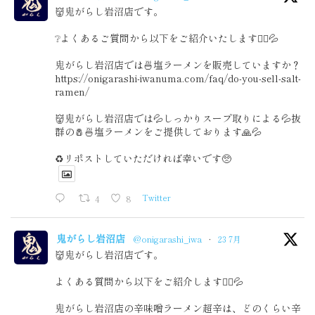
👹鬼がらし岩沼店です。
❔よくあるご質問から以下をご紹介いたします🙇‍♂️💦
鬼がらし岩沼店では🍜塩ラーメンを販売していますか？
https://onigarashi-iwanuma.com/faq/do-you-sell-salt-
ramen/
👹鬼がらし岩沼店では💦しっかりスープ取りによる💦抜
群の🧂🍜塩ラーメンをご提供しております🙏💦
♻️リポストしていただければ幸いです🥺
4
8
Twitter
鬼がらし岩沼店
@onigarashi_iwa
·
23 7月
👹鬼がらし岩沼店です。
よくある質問から以下をご紹介します🙇‍♂️💦
鬼がらし岩沼店の辛味噌ラーメン超辛は、どのくらい辛