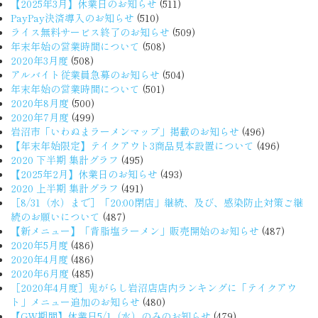
【2025年3月】休業日のお知らせ
(511)
PayPay決済導入のお知らせ
(510)
ライス無料サービス終了のお知らせ
(509)
年末年始の営業時間について
(508)
2020年3月度
(508)
アルバイト従業員急募のお知らせ
(504)
年末年始の営業時間について
(501)
2020年8月度
(500)
2020年7月度
(499)
岩沼市「いわぬまラーメンマップ」掲載のお知らせ
(496)
【年末年始限定】テイクアウト3商品見本設置について
(496)
2020 下半期 集計グラフ
(495)
【2025年2月】休業日のお知らせ
(493)
2020 上半期 集計グラフ
(491)
［8/31（水）まで］「20:00閉店」継続、及び、感染防止対策ご継
続のお願いについて
(487)
【新メニュー】「背脂塩ラーメン」販売開始のお知らせ
(487)
2020年5月度
(486)
2020年4月度
(486)
2020年6月度
(485)
［2020年4月度］鬼がらし岩沼店店内ランキングに「テイクアウ
ト」メニュー追加のお知らせ
(480)
【GW期間】休業日5/1（水）のみのお知らせ
(479)