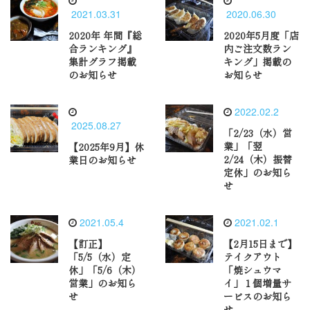
2021.03.31
2020.06.30
2020年 年間『総
2020年5月度「店
合ランキング』
内ご注文数ラン
集計グラフ掲載
キング」掲載の
のお知らせ
お知らせ
2022.02.2
2025.08.27
「2/23（水）営
業」「翌
【2025年9月】休
2/24（木）振替
業日のお知らせ
定休」のお知ら
せ
2021.05.4
2021.02.1
【訂正】
【2月15日まで】
「5/5（水）定
テイクアウト
休」「5/6（木）
「焼シュウマ
営業」のお知ら
イ」１個増量サ
せ
ービスのお知ら
せ