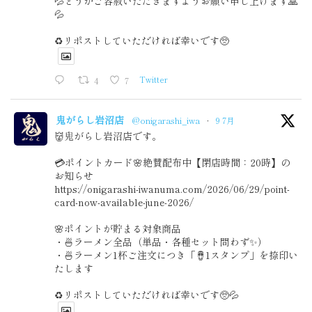
💦どうかご容赦いただきますようお願い申し上げます🙏
💦
♻️リポストしていただければ幸いです🥺
4
7
Twitter
鬼がらし岩沼店
@onigarashi_iwa
·
9 7月
👹鬼がらし岩沼店です。
💳ポイントカード🌸絶賛配布中【閉店時間：20時】の
お知らせ
https://onigarashi-iwanuma.com/2026/06/29/point-
card-now-available-june-2026/
🌸ポイントが貯まる対象商品
・🍜ラーメン全品（単品・各種セット問わず✨）
・🍜ラーメン1杯ご注文につき「🪘1スタンプ」を捺印い
たします
♻️リポストしていただければ幸いです🥺💦