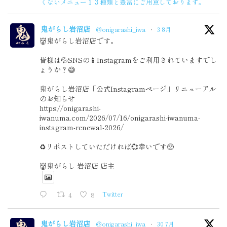
くないメニュー１３種類と豊富にご用意しております。
鬼がらし岩沼店
@onigarashi_iwa
·
3 8月
👹鬼がらし岩沼店です。
皆様は💦SNSの📱Instagramをご利用されていますでし
ょうか？😅
鬼がらし岩沼店「公式Instagramページ」リニューアル
のお知らせ
https://onigarashi-
iwanuma.com/2026/07/16/onigarashi-iwanuma-
instagram-renewal-2026/
♻️リポストしていただければ💞幸いです🥺
👹鬼がらし 岩沼店 店主
4
8
Twitter
鬼がらし岩沼店
@onigarashi_iwa
·
30 7月