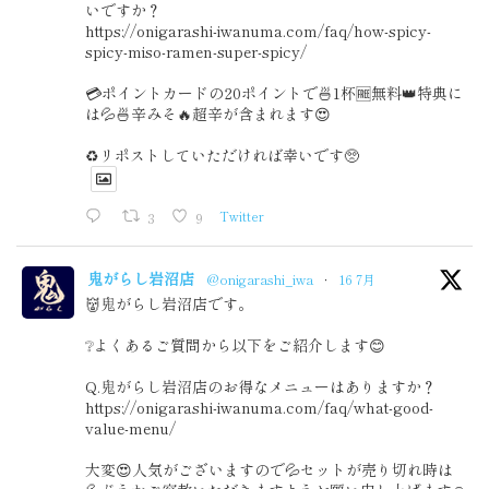
いですか？
https://onigarashi-iwanuma.com/faq/how-spicy-
spicy-miso-ramen-super-spicy/
💳ポイントカードの20ポイントで🍜1杯🆓無料👑特典に
は💦🍜辛みそ🔥超辛が含まれます😍
♻️リポストしていただければ幸いです🥺
3
9
Twitter
鬼がらし岩沼店
@onigarashi_iwa
·
16 7月
👹鬼がらし岩沼店です。
❔よくあるご質問から以下をご紹介します😊
Q.鬼がらし岩沼店のお得なメニューはありますか？
https://onigarashi-iwanuma.com/faq/what-good-
value-menu/
大変😍人気がございますので💦セットが売り切れ時は