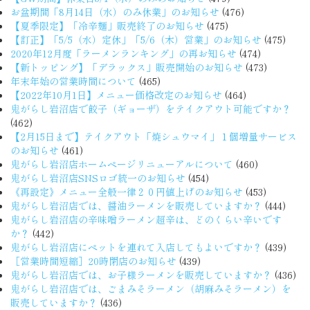
お盆期間「8月14日（水）のみ休業」のお知らせ
(476)
【夏季限定】「冷辛麺」販売終了のお知らせ
(475)
【訂正】「5/5（水）定休」「5/6（木）営業」のお知らせ
(475)
2020年12月度「ラーメンランキング」の再お知らせ
(474)
【新トッピング】「デラックス」販売開始のお知らせ
(473)
年末年始の営業時間について
(465)
【2022年10月1日】メニュー価格改定のお知らせ
(464)
鬼がらし岩沼店で餃子（ギョーザ）をテイクアウト可能ですか？
(462)
【2月15日まで】テイクアウト「焼シュウマイ」１個増量サービス
のお知らせ
(461)
鬼がらし岩沼店ホームページリニューアルについて
(460)
鬼がらし岩沼店SNSロゴ統一のお知らせ
(454)
《再設定》メニュー全般一律２０円値上げのお知らせ
(453)
鬼がらし岩沼店では、醤油ラーメンを販売していますか？
(444)
鬼がらし岩沼店の辛味噌ラーメン超辛は、どのくらい辛いです
か？
(442)
鬼がらし岩沼店にペットを連れて入店してもよいですか？
(439)
［営業時間短縮］20時閉店のお知らせ
(439)
鬼がらし岩沼店では、お子様ラーメンを販売していますか？
(436)
鬼がらし岩沼店では、ごまみそラーメン（胡麻みそラーメン）を
販売していますか？
(436)