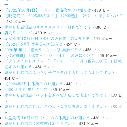
ー
【2022年10月1日】メニュー価格改定のお知らせ
- 489 ビュー
【販売終了：2025年8月31日】「冷辛麺」「冷やし中華」について
- 481 ビュー
鬼がらし岩沼店のオススメメニューは何ですか？
- 480 ビュー
店内ランキング
- 480 ビュー
お盆期間「8月12日（水）のみ休業」のお知らせ
- 465 ビュー
【2024年5月】休業日のお知らせ
- 457 ビュー
2020年 年間『総合ランキング』集計グラフ
- 456 ビュー
【GW期間】「休業日：4/30（水）」のみについて
- 456 ビュー
［テイクアウトメニュー］「チャーシュー丼（税込500円）」販売
開始のお知らせ
- 454 ビュー
鬼がらし岩沼店に小さい子供を連れて入店してもよいですか？
-
454 ビュー
【2024年2月】休業日のお知らせ
- 440 ビュー
2020 上半期 集計グラフ
- 436 ビュー
鬼がらし岩沼店にペットを連れて入店してもよいですか？
- 433 ビ
ュー
鬼がらし岩沼店では、どのような支払方法がありますか？
- 433 ビ
ュー
お盆期間「8月13日（水）のみ休業」のお知らせ
- 430 ビュー
鬼がらし岩沼店に座敷席はありますか？
- 424 ビュー