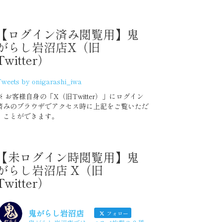
2020年7月度
【ログイン済み閲覧用】鬼
がらし岩沼店X（旧
Twitter）
2020 上半期 集計グラフ
weets by onigarashi_iwa
2020年6月度
※ お客様自身の「X（旧Twitter）」にログイン
済みのブラウザでアクセス時に上記をご覧いただ
2020年5月度
くことができます。
2020年4月度
【未ログイン時閲覧用】鬼
がらし岩沼店 X（旧
2020年3月度
Twitter）
2020年2月度
鬼がらし岩沼店
フォロー