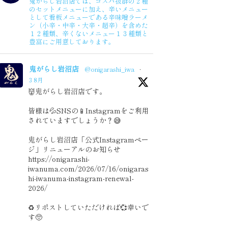
鬼がらし岩沼店では、コスパ抜群の２種
2020年1月度
のセットメニューに加え、辛いメニュー
として看板メニューである辛味噌ラーメ
ン（小辛・中辛・大辛・超辛）を含めた
１２種類、辛くないメニュー１３種類と
豊富にご用意しております。
鬼がらし岩沼店
@onigarashi_iwa
·
3 8月
👹鬼がらし岩沼店です。
皆様は💦SNSの📱Instagramをご利用
されていますでしょうか？😅
鬼がらし岩沼店「公式Instagramペー
ジ」リニューアルのお知らせ
https://onigarashi-
iwanuma.com/2026/07/16/onigaras
hi-iwanuma-instagram-renewal-
2026/
♻️リポストしていただければ💞幸いで
す🥺