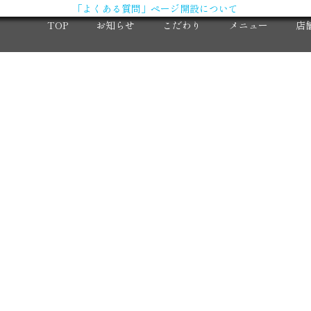
「よくある質問」ページ開設について
TOP
お知らせ
こだわり
メニュー
店
X（旧Twitter）
求
Instagram
大
コ