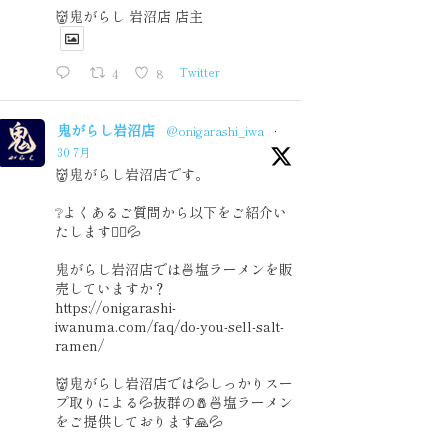
👹鬼がらし 岩沼店 店主
4
8
Twitter
鬼がらし岩沼店
@onigarashi_iwa
·
30 7月
👹鬼がらし岩沼店です。
❔よくあるご質問から以下をご紹介い
たします🙇‍♂️💦
鬼がらし岩沼店では🍜塩ラーメンを販
売していますか？
https://onigarashi-
iwanuma.com/faq/do-you-sell-salt-
ramen/
👹鬼がらし岩沼店では💦しっかりスー
プ取りによる💦抜群の🧂🍜塩ラーメン
をご提供しております🙏💦