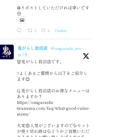
♻️リポストしていただければ幸いです
🥺
3
9
Twitter
鬼がらし岩沼店
@onigarashi_iwa
·
16 7月
👹鬼がらし岩沼店です。
❔よくあるご質問から以下をご紹介し
ます😊
Q.鬼がらし岩沼店のお得なメニューは
ありますか？
https://onigarashi-
iwanuma.com/faq/what-good-value-
menu/
大変😍人気がございますので💦セット
が売り切れ時は💦どうかご容赦いただ