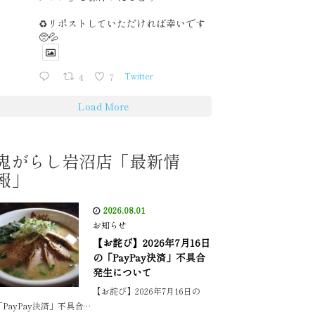
♻️リポストしていただければ幸いです
🥺💦
4
7
Twitter
Load More
鬼がらし岩沼店「最新情
報」
2026.08.01
お知らせ
【お詫び】2026年7月16日
の「PayPay決済」不具合
発生について
【お詫び】2026年7月16日の
「PayPay決済」不具合…