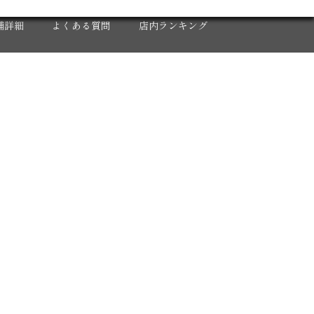
X
舗詳細
よくある質問
店内ランキング
人募集
2020年 年間集計グラフ
反省会
2020 下半期 集計グラフ
ロナウイルス対策
2020年12月度
2020年11月度
2020年10月度
2020年9月度
2020年8月度