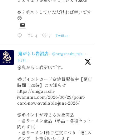
きますようお願い申し上げます🙏💦
♻️リポストしていただければ幸いです
🥺
4
7
Twitter
鬼がらし岩沼店
@onigarashi_iwa
·
9 7月
👹鬼がらし岩沼店です。
💳ポイントカード🌸絶賛配布中【閉店
時間：20時】のお知らせ
https://onigarashi-
iwanuma.com/2026/06/29/point-
card-now-available-june-2026/
🌸ポイントが貯まる対象商品
・🍜ラーメン全品（単品・各種セット
問わず✨）
・🍜ラーメン1杯ご注文につき「🪘1ス
タンプ」を捺印いたします