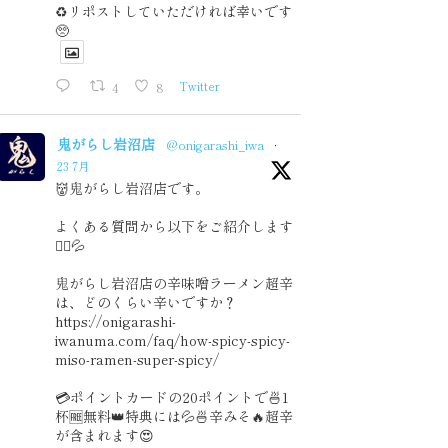
♻️リポストしていただければ幸いです
🥺
4
8
Twitter
鬼がらし岩沼店
@onigarashi_iwa
·
23 7月
👹鬼がらし岩沼店です。
よくある質問から以下をご紹介します
🙇‍♂️💦
鬼がらし岩沼店の辛味噌ラーメン超辛
は、どのくらい辛いですか？
https://onigarashi-
iwanuma.com/faq/how-spicy-spicy-
miso-ramen-super-spicy/
💳ポイントカードの20ポイントで🍜1
杯🆓無料👑特典には💦🍜辛みそ🔥超辛
が含まれます😍