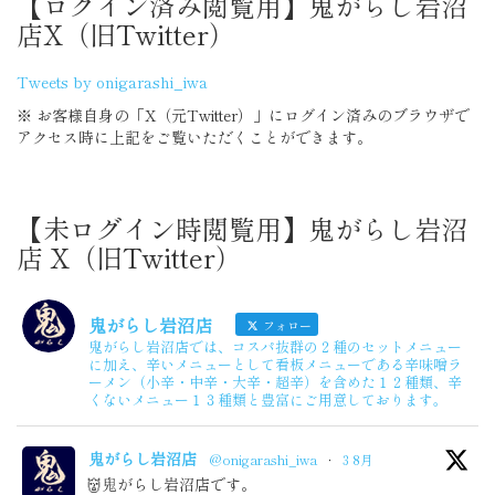
【ログイン済み閲覧用】鬼がらし岩沼
店X（旧Twitter）
Tweets by onigarashi_iwa
※ お客様自身の「X（元Twitter）」にログイン済みのブラウザで
アクセス時に上記をご覧いただくことができます。
【未ログイン時閲覧用】鬼がらし岩沼
店 X（旧Twitter）
鬼がらし岩沼店
フォロー
鬼がらし岩沼店では、コスパ抜群の２種のセットメニュー
に加え、辛いメニューとして看板メニューである辛味噌ラ
ーメン（小辛・中辛・大辛・超辛）を含めた１２種類、辛
くないメニュー１３種類と豊富にご用意しております。
鬼がらし岩沼店
@onigarashi_iwa
·
3 8月
👹鬼がらし岩沼店です。