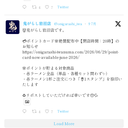
4
7
Twitter
鬼がらし岩沼店
@onigarashi_iwa
·
9 7月
👹鬼がらし岩沼店です。
💳ポイントカード🌸絶賛配布中【閉店時間：20時】の
お知らせ
https://onigarashi-iwanuma.com/2026/06/29/point-
card-now-available-june-2026/
🌸ポイントが貯まる対象商品
・🍜ラーメン全品（単品・各種セット問わず✨）
・🍜ラーメン1杯ご注文につき「🪘1スタンプ」を捺印い
たします
♻️リポストしていただければ幸いです🥺💦
4
7
Twitter
Load More