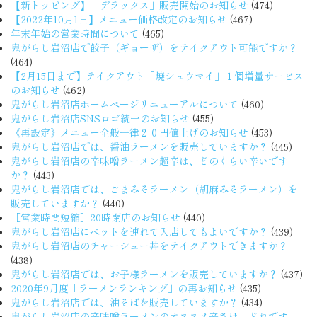
【新トッピング】「デラックス」販売開始のお知らせ
(474)
【2022年10月1日】メニュー価格改定のお知らせ
(467)
年末年始の営業時間について
(465)
鬼がらし岩沼店で餃子（ギョーザ）をテイクアウト可能ですか？
(464)
【2月15日まで】テイクアウト「焼シュウマイ」１個増量サービス
のお知らせ
(462)
鬼がらし岩沼店ホームページリニューアルについて
(460)
鬼がらし岩沼店SNSロゴ統一のお知らせ
(455)
《再設定》メニュー全般一律２０円値上げのお知らせ
(453)
鬼がらし岩沼店では、醤油ラーメンを販売していますか？
(445)
鬼がらし岩沼店の辛味噌ラーメン超辛は、どのくらい辛いです
か？
(443)
鬼がらし岩沼店では、ごまみそラーメン（胡麻みそラーメン）を
販売していますか？
(440)
［営業時間短縮］20時閉店のお知らせ
(440)
鬼がらし岩沼店にペットを連れて入店してもよいですか？
(439)
鬼がらし岩沼店のチャーシュー丼をテイクアウトできますか？
(438)
鬼がらし岩沼店では、お子様ラーメンを販売していますか？
(437)
2020年9月度「ラーメンランキング」の再お知らせ
(435)
鬼がらし岩沼店では、油そばを販売していますか？
(434)
鬼がらし岩沼店の辛味噌ラーメンのオススメ辛さは、どれです