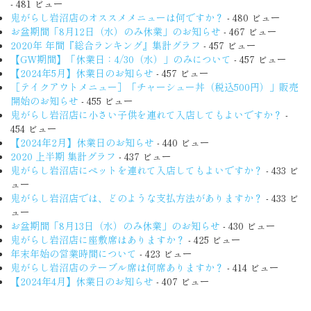
- 481 ビュー
鬼がらし岩沼店のオススメメニューは何ですか？
- 480 ビュー
お盆期間「8月12日（水）のみ休業」のお知らせ
- 467 ビュー
2020年 年間『総合ランキング』集計グラフ
- 457 ビュー
【GW期間】「休業日：4/30（水）」のみについて
- 457 ビュー
【2024年5月】休業日のお知らせ
- 457 ビュー
［テイクアウトメニュー］「チャーシュー丼（税込500円）」販売
開始のお知らせ
- 455 ビュー
鬼がらし岩沼店に小さい子供を連れて入店してもよいですか？
-
454 ビュー
【2024年2月】休業日のお知らせ
- 440 ビュー
2020 上半期 集計グラフ
- 437 ビュー
鬼がらし岩沼店にペットを連れて入店してもよいですか？
- 433 ビ
ュー
鬼がらし岩沼店では、どのような支払方法がありますか？
- 433 ビ
ュー
お盆期間「8月13日（水）のみ休業」のお知らせ
- 430 ビュー
鬼がらし岩沼店に座敷席はありますか？
- 425 ビュー
年末年始の営業時間について
- 423 ビュー
鬼がらし岩沼店のテーブル席は何席ありますか？
- 414 ビュー
【2024年4月】休業日のお知らせ
- 407 ビュー