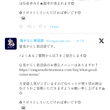
は💦🍜辛みそ🔥超辛が含まれます😍
♻️リポストしていただければ幸いです🥺
3
9
Twitter
鬼がらし岩沼店
@onigarashi_iwa
·
16 7月
👹鬼がらし岩沼店です。
❔よくあるご質問から以下をご紹介します😊
Q.鬼がらし岩沼店のお得なメニューはありますか？
https://onigarashi-iwanuma.com/faq/what-good-
value-menu/
大変😍人気がございますので💦セットが売り切れ時は
💦どうかご容赦いただきますようお願い申し上げます🙏
💦
♻️リポストしていただければ幸いです🥺