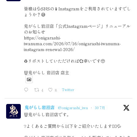
皆様は💦SNSの📱Instagramをご利用されていますでし
ょうか？😅
鬼がらし岩沼店「公式Instagramページ」リニューアル
のお知らせ
https://onigarashi-
iwanuma.com/2026/07/16/onigarashi-iwanuma-
instagram-renewal-2026/
♻️リポストしていただければ💞幸いです🥺
👹鬼がらし 岩沼店 店主
4
8
Twitter
鬼がらし岩沼店
@onigarashi_iwa
·
30 7月
👹鬼がらし岩沼店です。
❔よくあるご質問から以下をご紹介いたします🙇‍♂️💦