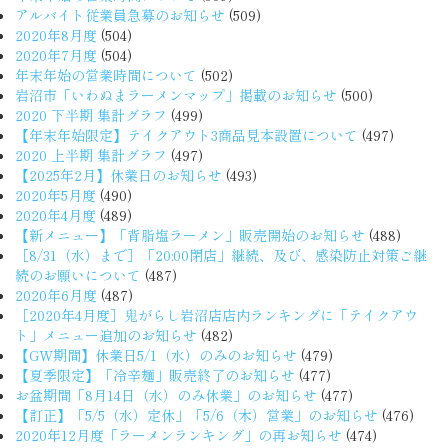
アルバイト従業員急募のお知らせ
(509)
2020年8月度
(504)
2020年7月度
(504)
年末年始の営業時間について
(502)
岩沼市「いわぬまラーメンマップ」掲載のお知らせ
(500)
2020 下半期 集計グラフ
(499)
【年末年始限定】テイクアウト3商品見本設置について
(497)
2020 上半期 集計グラフ
(497)
【2025年2月】休業日のお知らせ
(493)
2020年5月度
(490)
2020年4月度
(489)
【新メニュー】「背脂塩ラーメン」販売開始のお知らせ
(488)
［8/31（水）まで］「20:00閉店」継続、及び、感染防止対策ご継
続のお願いについて
(487)
2020年6月度
(487)
［2020年4月度］鬼がらし岩沼店店内ランキングに「テイクアウ
ト」メニュー追加のお知らせ
(482)
【GW期間】休業日5/1（水）のみのお知らせ
(479)
【夏季限定】「冷辛麺」販売終了のお知らせ
(477)
お盆期間「8月14日（水）のみ休業」のお知らせ
(477)
【訂正】「5/5（水）定休」「5/6（木）営業」のお知らせ
(476)
2020年12月度「ラーメンランキング」の再お知らせ
(474)