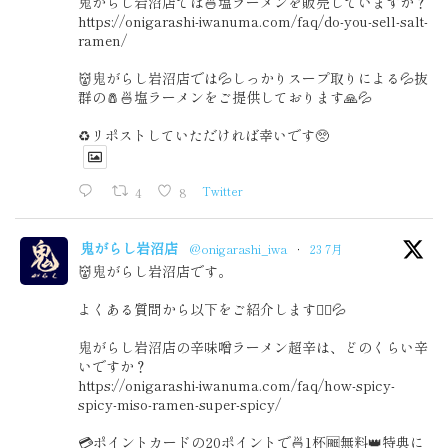
鬼がらし岩沼店では🍜塩ラーメンを販売していますか？
https://onigarashi-iwanuma.com/faq/do-you-sell-salt-
ramen/
👹鬼がらし岩沼店では💦しっかりスープ取りによる💦抜
群の🧂🍜塩ラーメンをご提供しております🙏💦
♻️リポストしていただければ幸いです🥺
4
8
Twitter
鬼がらし岩沼店
@onigarashi_iwa
·
23 7月
👹鬼がらし岩沼店です。
よくある質問から以下をご紹介します🙇‍♂️💦
鬼がらし岩沼店の辛味噌ラーメン超辛は、どのくらい辛
いですか？
https://onigarashi-iwanuma.com/faq/how-spicy-
spicy-miso-ramen-super-spicy/
💳ポイントカードの20ポイントで🍜1杯🆓無料👑特典に