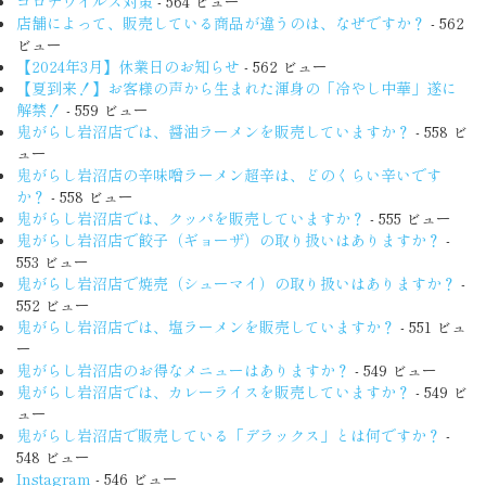
コロナウイルス対策
- 564 ビュー
店舗によって、販売している商品が違うのは、なぜですか？
- 562
ビュー
【2024年3月】休業日のお知らせ
- 562 ビュー
【夏到来！】お客様の声から生まれた渾身の「冷やし中華」遂に
解禁！
- 559 ビュー
鬼がらし岩沼店では、醤油ラーメンを販売していますか？
- 558 ビ
ュー
鬼がらし岩沼店の辛味噌ラーメン超辛は、どのくらい辛いです
か？
- 558 ビュー
鬼がらし岩沼店では、クッパを販売していますか？
- 555 ビュー
鬼がらし岩沼店で餃子（ギョーザ）の取り扱いはありますか？
-
553 ビュー
鬼がらし岩沼店で焼売（シューマイ）の取り扱いはありますか？
-
552 ビュー
鬼がらし岩沼店では、塩ラーメンを販売していますか？
- 551 ビュ
ー
鬼がらし岩沼店のお得なメニューはありますか？
- 549 ビュー
鬼がらし岩沼店では、カレーライスを販売していますか？
- 549 ビ
ュー
鬼がらし岩沼店で販売している「デラックス」とは何ですか？
-
548 ビュー
Instagram
- 546 ビュー