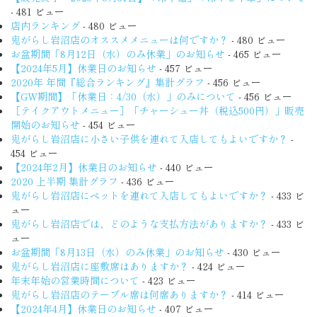
- 481 ビュー
店内ランキング
- 480 ビュー
鬼がらし岩沼店のオススメメニューは何ですか？
- 480 ビュー
お盆期間「8月12日（水）のみ休業」のお知らせ
- 465 ビュー
【2024年5月】休業日のお知らせ
- 457 ビュー
2020年 年間『総合ランキング』集計グラフ
- 456 ビュー
【GW期間】「休業日：4/30（水）」のみについて
- 456 ビュー
［テイクアウトメニュー］「チャーシュー丼（税込500円）」販売
開始のお知らせ
- 454 ビュー
鬼がらし岩沼店に小さい子供を連れて入店してもよいですか？
-
454 ビュー
【2024年2月】休業日のお知らせ
- 440 ビュー
2020 上半期 集計グラフ
- 436 ビュー
鬼がらし岩沼店にペットを連れて入店してもよいですか？
- 433 ビ
ュー
鬼がらし岩沼店では、どのような支払方法がありますか？
- 433 ビ
ュー
お盆期間「8月13日（水）のみ休業」のお知らせ
- 430 ビュー
鬼がらし岩沼店に座敷席はありますか？
- 424 ビュー
年末年始の営業時間について
- 423 ビュー
鬼がらし岩沼店のテーブル席は何席ありますか？
- 414 ビュー
【2024年4月】休業日のお知らせ
- 407 ビュー