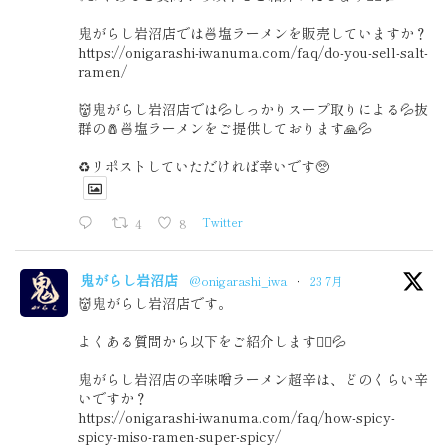
鬼がらし岩沼店では🍜塩ラーメンを販売していますか？
https://onigarashi-iwanuma.com/faq/do-you-sell-salt-
ramen/
👹鬼がらし岩沼店では💦しっかりスープ取りによる💦抜
群の🧂🍜塩ラーメンをご提供しております🙏💦
♻️リポストしていただければ幸いです🥺
4
8
Twitter
鬼がらし岩沼店
@onigarashi_iwa
·
23 7月
👹鬼がらし岩沼店です。
よくある質問から以下をご紹介します🙇‍♂️💦
鬼がらし岩沼店の辛味噌ラーメン超辛は、どのくらい辛
いですか？
https://onigarashi-iwanuma.com/faq/how-spicy-
spicy-miso-ramen-super-spicy/