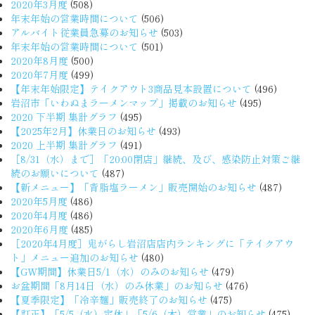
2020年3月度
(508)
年末年始の営業時間について
(506)
アルバイト従業員急募のお知らせ
(503)
年末年始の営業時間について
(501)
2020年8月度
(500)
2020年7月度
(499)
【年末年始限定】テイクアウト3商品見本設置について
(496)
岩沼市「いわぬまラーメンマップ」掲載のお知らせ
(495)
2020 下半期 集計グラフ
(495)
【2025年2月】休業日のお知らせ
(493)
2020 上半期 集計グラフ
(491)
［8/31（水）まで］「20:00閉店」継続、及び、感染防止対策ご継
続のお願いについて
(487)
【新メニュー】「背脂塩ラーメン」販売開始のお知らせ
(487)
2020年5月度
(486)
2020年4月度
(486)
2020年6月度
(485)
［2020年4月度］鬼がらし岩沼店店内ランキングに「テイクアウ
ト」メニュー追加のお知らせ
(480)
【GW期間】休業日5/1（水）のみのお知らせ
(479)
お盆期間「8月14日（水）のみ休業」のお知らせ
(476)
【夏季限定】「冷辛麺」販売終了のお知らせ
(475)
【訂正】「5/5（水）定休」「5/6（木）営業」のお知らせ
(475)