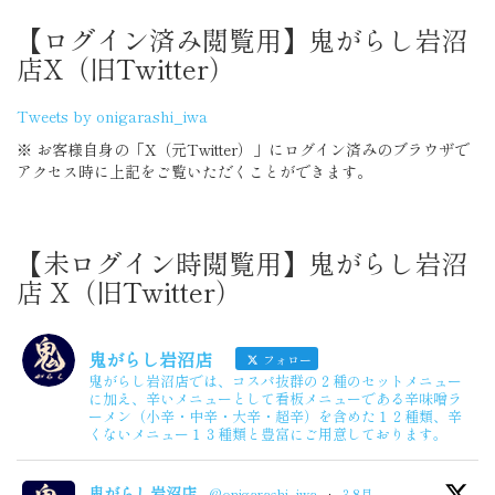
【ログイン済み閲覧用】鬼がらし岩沼
店X（旧Twitter）
Tweets by onigarashi_iwa
※ お客様自身の「X（元Twitter）」にログイン済みのブラウザで
アクセス時に上記をご覧いただくことができます。
【未ログイン時閲覧用】鬼がらし岩沼
店 X（旧Twitter）
鬼がらし岩沼店
フォロー
鬼がらし岩沼店では、コスパ抜群の２種のセットメニュー
に加え、辛いメニューとして看板メニューである辛味噌ラ
ーメン（小辛・中辛・大辛・超辛）を含めた１２種類、辛
くないメニュー１３種類と豊富にご用意しております。
鬼がらし岩沼店
@onigarashi_iwa
·
3 8月