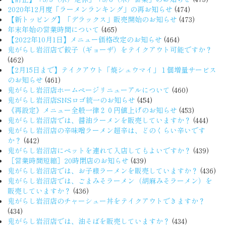
2020年12月度「ラーメンランキング」の再お知らせ
(474)
【新トッピング】「デラックス」販売開始のお知らせ
(473)
年末年始の営業時間について
(465)
【2022年10月1日】メニュー価格改定のお知らせ
(464)
鬼がらし岩沼店で餃子（ギョーザ）をテイクアウト可能ですか？
(462)
【2月15日まで】テイクアウト「焼シュウマイ」１個増量サービス
のお知らせ
(461)
鬼がらし岩沼店ホームページリニューアルについて
(460)
鬼がらし岩沼店SNSロゴ統一のお知らせ
(454)
《再設定》メニュー全般一律２０円値上げのお知らせ
(453)
鬼がらし岩沼店では、醤油ラーメンを販売していますか？
(444)
鬼がらし岩沼店の辛味噌ラーメン超辛は、どのくらい辛いです
か？
(442)
鬼がらし岩沼店にペットを連れて入店してもよいですか？
(439)
［営業時間短縮］20時閉店のお知らせ
(439)
鬼がらし岩沼店では、お子様ラーメンを販売していますか？
(436)
鬼がらし岩沼店では、ごまみそラーメン（胡麻みそラーメン）を
販売していますか？
(436)
鬼がらし岩沼店のチャーシュー丼をテイクアウトできますか？
(434)
鬼がらし岩沼店では、油そばを販売していますか？
(434)