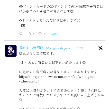
💳ポイントカードの20ポイントで🍜1杯🆓無料👑特典に
は💦🍜辛みそ🔥超辛が含まれます😍
♻️リポストしていただければ幸いです🥺
3
9
Twitter
鬼がらし岩沼店
@onigarashi_iwa
·
16 7月
👹鬼がらし岩沼店です。
❔よくあるご質問から以下をご紹介します😊
Q.鬼がらし岩沼店のお得なメニューはありますか？
https://onigarashi-iwanuma.com/faq/what-good-
value-menu/
大変😍人気がございますので💦セットが売り切れ時は
💦どうかご容赦いただきますようお願い申し上げます🙏
💦
♻️リポストしていただければ幸いです🥺