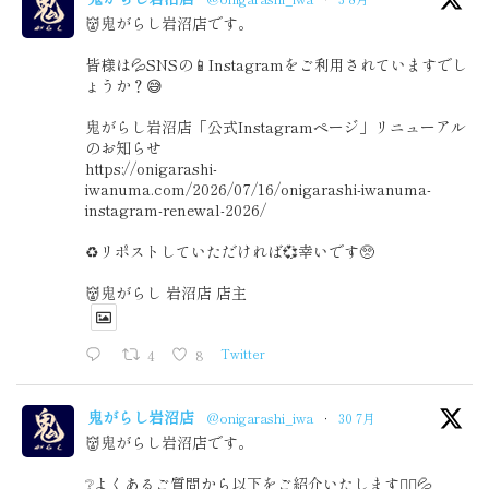
👹鬼がらし岩沼店です。
皆様は💦SNSの📱Instagramをご利用されていますでし
ょうか？😅
鬼がらし岩沼店「公式Instagramページ」リニューアル
のお知らせ
https://onigarashi-
iwanuma.com/2026/07/16/onigarashi-iwanuma-
instagram-renewal-2026/
♻️リポストしていただければ💞幸いです🥺
👹鬼がらし 岩沼店 店主
4
8
Twitter
鬼がらし岩沼店
@onigarashi_iwa
·
30 7月
👹鬼がらし岩沼店です。
❔よくあるご質問から以下をご紹介いたします🙇‍♂️💦