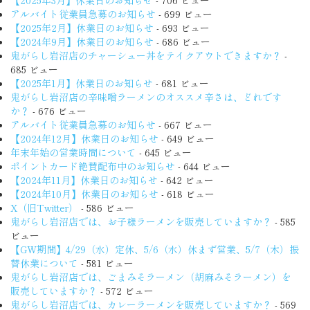
アルバイト従業員急募のお知らせ
- 699 ビュー
【2025年2月】休業日のお知らせ
- 693 ビュー
【2024年9月】休業日のお知らせ
- 686 ビュー
鬼がらし岩沼店のチャーシュー丼をテイクアウトできますか？
-
685 ビュー
【2025年1月】休業日のお知らせ
- 681 ビュー
鬼がらし岩沼店の辛味噌ラーメンのオススメ辛さは、どれです
か？
- 676 ビュー
アルバイト従業員急募のお知らせ
- 667 ビュー
【2024年12月】休業日のお知らせ
- 649 ビュー
年末年始の営業時間について
- 645 ビュー
ポイントカード絶賛配布中のお知らせ
- 644 ビュー
【2024年11月】休業日のお知らせ
- 642 ビュー
【2024年10月】休業日のお知らせ
- 618 ビュー
X（旧Twitter）
- 586 ビュー
鬼がらし岩沼店では、お子様ラーメンを販売していますか？
- 585
ビュー
【GW期間】4/29（水）定休、5/6（水）休まず営業、5/7（木）振
替休業について
- 581 ビュー
鬼がらし岩沼店では、ごまみそラーメン（胡麻みそラーメン）を
販売していますか？
- 572 ビュー
鬼がらし岩沼店では、カレーラーメンを販売していますか？
- 569