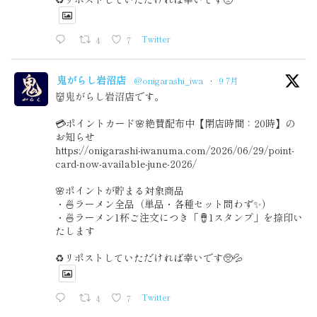
4
7
Twitter
鬼がらし岩沼店
@onigarashi_iwa
·
9 7月
👹鬼がらし岩沼店です。
💳ポイントカード🌸絶賛配布中【閉店時間：20時】の
お知らせ
https://onigarashi-iwanuma.com/2026/06/29/point-
card-now-available-june-2026/
🌸ポイントが貯まる対象商品
・🍜ラーメン全品（単品・各種セット問わず✨）
・🍜ラーメン1杯ご注文につき「🪘1スタンプ」を捺印い
たします
♻️リポストしていただければ幸いです🥺💦
4
7
Twitter