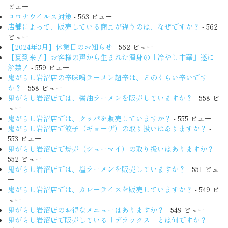
ビュー
コロナウイルス対策
- 563 ビュー
店舗によって、販売している商品が違うのは、なぜですか？
- 562
ビュー
【2024年3月】休業日のお知らせ
- 562 ビュー
【夏到来！】お客様の声から生まれた渾身の「冷やし中華」遂に
解禁！
- 559 ビュー
鬼がらし岩沼店の辛味噌ラーメン超辛は、どのくらい辛いです
か？
- 558 ビュー
鬼がらし岩沼店では、醤油ラーメンを販売していますか？
- 558 ビ
ュー
鬼がらし岩沼店では、クッパを販売していますか？
- 555 ビュー
鬼がらし岩沼店で餃子（ギョーザ）の取り扱いはありますか？
-
553 ビュー
鬼がらし岩沼店で焼売（シューマイ）の取り扱いはありますか？
-
552 ビュー
鬼がらし岩沼店では、塩ラーメンを販売していますか？
- 551 ビュ
ー
鬼がらし岩沼店では、カレーライスを販売していますか？
- 549 ビ
ュー
鬼がらし岩沼店のお得なメニューはありますか？
- 549 ビュー
鬼がらし岩沼店で販売している「デラックス」とは何ですか？
-