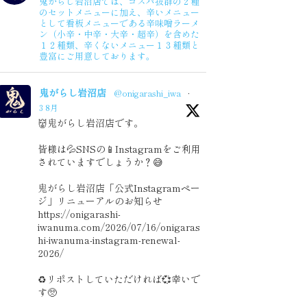
鬼がらし岩沼店では、コスパ抜群の２種
2020年1月度
のセットメニューに加え、辛いメニュー
として看板メニューである辛味噌ラーメ
ン（小辛・中辛・大辛・超辛）を含めた
１２種類、辛くないメニュー１３種類と
豊富にご用意しております。
鬼がらし岩沼店
@onigarashi_iwa
·
3 8月
👹鬼がらし岩沼店です。
皆様は💦SNSの📱Instagramをご利用
されていますでしょうか？😅
鬼がらし岩沼店「公式Instagramペー
ジ」リニューアルのお知らせ
https://onigarashi-
iwanuma.com/2026/07/16/onigaras
hi-iwanuma-instagram-renewal-
2026/
♻️リポストしていただければ💞幸いで
す🥺