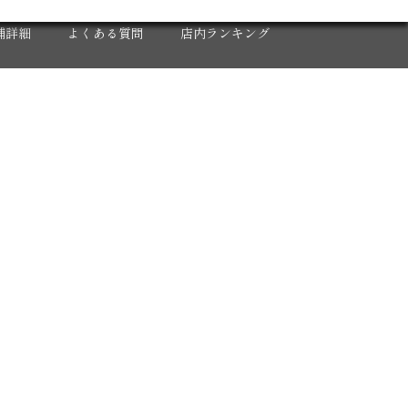
X
舗詳細
よくある質問
店内ランキング
人募集
2020年 年間集計グラフ
反省会
2020 下半期 集計グラフ
ロナウイルス対策
2020年12月度
2020年11月度
2020年10月度
2020年9月度
2020年8月度