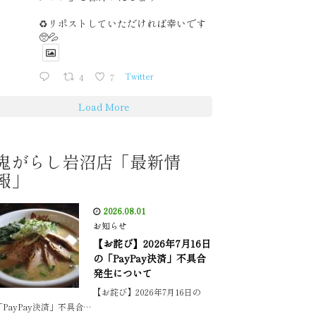
♻️リポストしていただければ幸いです
🥺💦
4
7
Twitter
Load More
鬼がらし岩沼店「最新情
報」
2026.08.01
お知らせ
【お詫び】2026年7月16日
の「PayPay決済」不具合
発生について
【お詫び】2026年7月16日の
「PayPay決済」不具合…