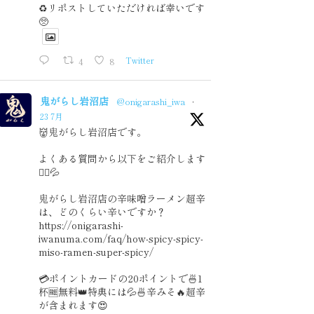
♻️リポストしていただければ幸いです
🥺
4
8
Twitter
鬼がらし岩沼店
@onigarashi_iwa
·
23 7月
👹鬼がらし岩沼店です。
よくある質問から以下をご紹介します
🙇‍♂️💦
鬼がらし岩沼店の辛味噌ラーメン超辛
は、どのくらい辛いですか？
https://onigarashi-
iwanuma.com/faq/how-spicy-spicy-
miso-ramen-super-spicy/
💳ポイントカードの20ポイントで🍜1
杯🆓無料👑特典には💦🍜辛みそ🔥超辛
が含まれます😍