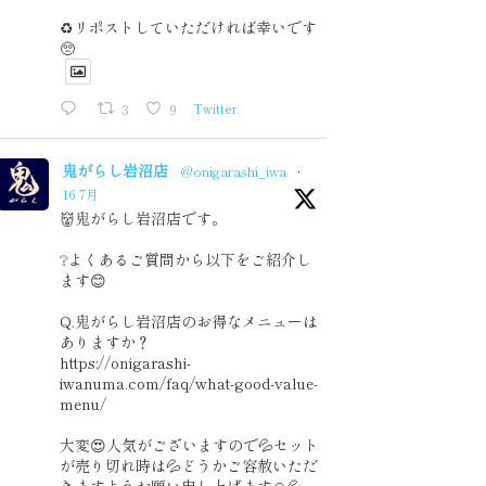
♻️リポストしていただければ幸いです
🥺
3
9
Twitter
鬼がらし岩沼店
@onigarashi_iwa
·
16 7月
👹鬼がらし岩沼店です。
❔よくあるご質問から以下をご紹介し
ます😊
Q.鬼がらし岩沼店のお得なメニューは
ありますか？
https://onigarashi-
iwanuma.com/faq/what-good-value-
menu/
大変😍人気がございますので💦セット
が売り切れ時は💦どうかご容赦いただ