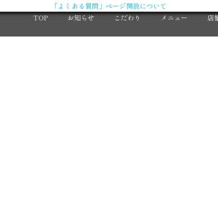
「よくある質問」ページ開設について
TOP
お知らせ
こだわり
メニュー
店
X（旧Twitter）
求
Instagram
大
コ