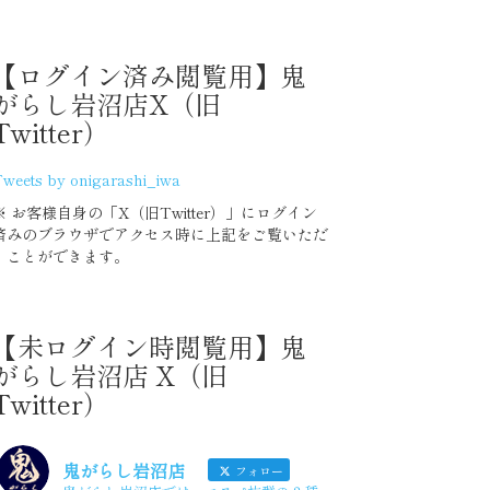
2020年7月度
【ログイン済み閲覧用】鬼
がらし岩沼店X（旧
Twitter）
2020 上半期 集計グラフ
weets by onigarashi_iwa
2020年6月度
※ お客様自身の「X（旧Twitter）」にログイン
済みのブラウザでアクセス時に上記をご覧いただ
2020年5月度
くことができます。
2020年4月度
【未ログイン時閲覧用】鬼
がらし岩沼店 X（旧
2020年3月度
Twitter）
2020年2月度
鬼がらし岩沼店
フォロー