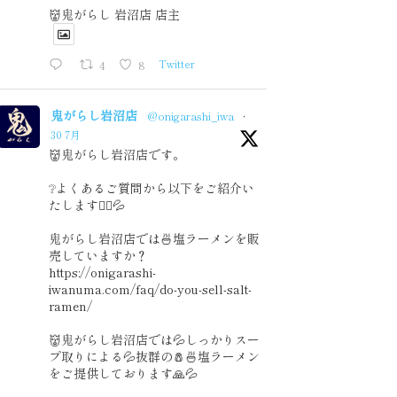
👹鬼がらし 岩沼店 店主
4
8
Twitter
鬼がらし岩沼店
@onigarashi_iwa
·
30 7月
👹鬼がらし岩沼店です。
❔よくあるご質問から以下をご紹介い
たします🙇‍♂️💦
鬼がらし岩沼店では🍜塩ラーメンを販
売していますか？
https://onigarashi-
iwanuma.com/faq/do-you-sell-salt-
ramen/
👹鬼がらし岩沼店では💦しっかりスー
プ取りによる💦抜群の🧂🍜塩ラーメン
をご提供しております🙏💦