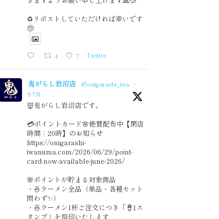
きますようお願い申し上げます🙏💦
♻️リポストしていただければ幸いです
🥺
4
7
Twitter
鬼がらし岩沼店
@onigarashi_iwa
·
9 7月
👹鬼がらし岩沼店です。
💳ポイントカード🌸絶賛配布中【閉店
時間：20時】のお知らせ
https://onigarashi-
iwanuma.com/2026/06/29/point-
card-now-available-june-2026/
🌸ポイントが貯まる対象商品
・🍜ラーメン全品（単品・各種セット
問わず✨）
・🍜ラーメン1杯ご注文につき「🪘1ス
タンプ」を捺印いたします