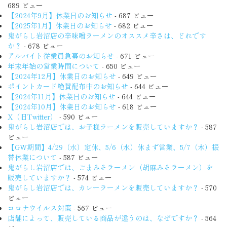
689 ビュー
【2024年9月】休業日のお知らせ
- 687 ビュー
【2025年1月】休業日のお知らせ
- 682 ビュー
鬼がらし岩沼店の辛味噌ラーメンのオススメ辛さは、どれです
か？
- 678 ビュー
アルバイト従業員急募のお知らせ
- 671 ビュー
年末年始の営業時間について
- 650 ビュー
【2024年12月】休業日のお知らせ
- 649 ビュー
ポイントカード絶賛配布中のお知らせ
- 644 ビュー
【2024年11月】休業日のお知らせ
- 644 ビュー
【2024年10月】休業日のお知らせ
- 618 ビュー
X（旧Twitter）
- 590 ビュー
鬼がらし岩沼店では、お子様ラーメンを販売していますか？
- 587
ビュー
【GW期間】4/29（水）定休、5/6（水）休まず営業、5/7（木）振
替休業について
- 587 ビュー
鬼がらし岩沼店では、ごまみそラーメン（胡麻みそラーメン）を
販売していますか？
- 574 ビュー
鬼がらし岩沼店では、カレーラーメンを販売していますか？
- 570
ビュー
コロナウイルス対策
- 567 ビュー
店舗によって、販売している商品が違うのは、なぜですか？
- 564