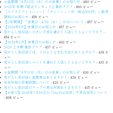
お盆期間「8月12日（水）のみ休業」のお知らせ
- 480 ビュー
2020年 年間『総合ランキング』集計グラフ
- 460 ビュー
［テイクアウトメニュー］「チャーシュー丼（税込500円）」販売
開始のお知らせ
- 458 ビュー
【GW期間】「休業日：4/30（水）」のみについて
- 457 ビュー
【2024年5月】休業日のお知らせ
- 457 ビュー
鬼がらし岩沼店に小さい子供を連れて入店してもよいですか？
-
454 ビュー
【2024年2月】休業日のお知らせ
- 442 ビュー
2020 上半期 集計グラフ
- 437 ビュー
鬼がらし岩沼店では、どのような支払方法がありますか？
- 434 ビ
ュー
鬼がらし岩沼店にペットを連れて入店してもよいですか？
- 433 ビ
ュー
お盆期間「8月13日（水）のみ休業」のお知らせ
- 430 ビュー
鬼がらし岩沼店に座敷席はありますか？
- 426 ビュー
年末年始の営業時間について
- 423 ビュー
鬼がらし岩沼店のテーブル席は何席ありますか？
- 415 ビュー
【お詫び】2026年7月16日の「PayPay決済」不具合発生について
- 408 ビュー