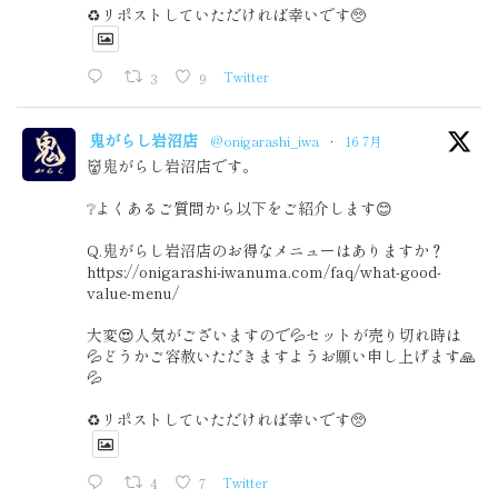
♻️リポストしていただければ幸いです🥺
3
9
Twitter
鬼がらし岩沼店
@onigarashi_iwa
·
16 7月
👹鬼がらし岩沼店です。
❔よくあるご質問から以下をご紹介します😊
Q.鬼がらし岩沼店のお得なメニューはありますか？
https://onigarashi-iwanuma.com/faq/what-good-
value-menu/
大変😍人気がございますので💦セットが売り切れ時は
💦どうかご容赦いただきますようお願い申し上げます🙏
💦
♻️リポストしていただければ幸いです🥺
4
7
Twitter