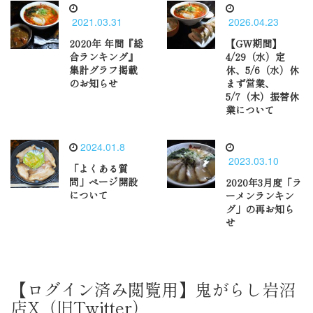
2021.03.31
2026.04.23
2020年 年間『総
【GW期間】
合ランキング』
4/29（水）定
集計グラフ掲載
休、5/6（水）休
のお知らせ
まず営業、
5/7（木）振替休
業について
2024.01.8
2023.03.10
「よくある質
問」ページ開設
2020年3月度「ラ
について
ーメンランキン
グ」の再お知ら
せ
【ログイン済み閲覧用】鬼がらし岩沼
店X（旧Twitter）