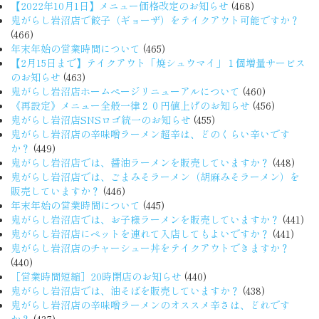
【2022年10月1日】メニュー価格改定のお知らせ
(468)
鬼がらし岩沼店で餃子（ギョーザ）をテイクアウト可能ですか？
(466)
年末年始の営業時間について
(465)
【2月15日まで】テイクアウト「焼シュウマイ」１個増量サービス
のお知らせ
(463)
鬼がらし岩沼店ホームページリニューアルについて
(460)
《再設定》メニュー全般一律２０円値上げのお知らせ
(456)
鬼がらし岩沼店SNSロゴ統一のお知らせ
(455)
鬼がらし岩沼店の辛味噌ラーメン超辛は、どのくらい辛いです
か？
(449)
鬼がらし岩沼店では、醤油ラーメンを販売していますか？
(448)
鬼がらし岩沼店では、ごまみそラーメン（胡麻みそラーメン）を
販売していますか？
(446)
年末年始の営業時間について
(445)
鬼がらし岩沼店では、お子様ラーメンを販売していますか？
(441)
鬼がらし岩沼店にペットを連れて入店してもよいですか？
(441)
鬼がらし岩沼店のチャーシュー丼をテイクアウトできますか？
(440)
［営業時間短縮］20時閉店のお知らせ
(440)
鬼がらし岩沼店では、油そばを販売していますか？
(438)
鬼がらし岩沼店の辛味噌ラーメンのオススメ辛さは、どれです
か？
(437)