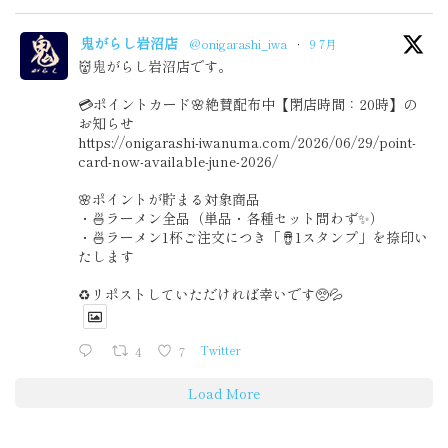
鬼がらし岩沼店
@onigarashi_iwa
·
9 7月
👹鬼がらし岩沼店です。
💳ポイントカード🌸絶賛配布中【閉店時間：20時】の
お知らせ
https://onigarashi-iwanuma.com/2026/06/29/point-
card-now-available-june-2026/
🌸ポイントが貯まる対象商品
・🍜ラーメン全品（単品・各種セット問わず✨）
・🍜ラーメン1杯ご注文につき「🪘1スタンプ」を捺印い
たします
♻️リポストしていただければ幸いです🥺💦
4
7
Twitter
Load More