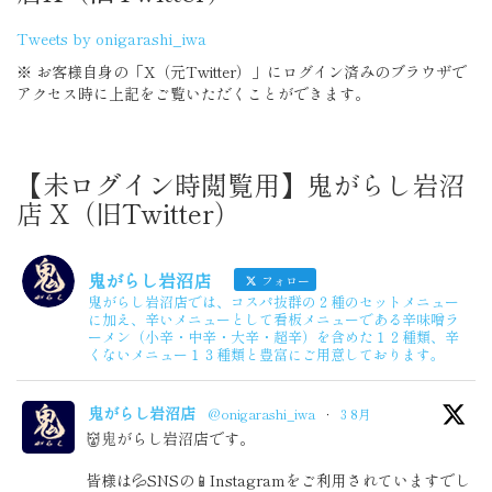
Tweets by onigarashi_iwa
※ お客様自身の「X（元Twitter）」にログイン済みのブラウザで
アクセス時に上記をご覧いただくことができます。
【未ログイン時閲覧用】鬼がらし岩沼
店 X（旧Twitter）
鬼がらし岩沼店
フォロー
鬼がらし岩沼店では、コスパ抜群の２種のセットメニュー
に加え、辛いメニューとして看板メニューである辛味噌ラ
ーメン（小辛・中辛・大辛・超辛）を含めた１２種類、辛
くないメニュー１３種類と豊富にご用意しております。
鬼がらし岩沼店
@onigarashi_iwa
·
3 8月
👹鬼がらし岩沼店です。
皆様は💦SNSの📱Instagramをご利用されていますでし