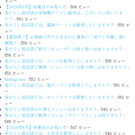
ビュー
【2024年3月】休業日のお知らせ
- 564 ビュー
鬼がらし岩沼店の辛味噌ラーメン超辛は、どのくらい辛いです
か？
- 561 ビュー
鬼がらし岩沼店では、醤油ラーメンを販売していますか？
- 559 ビ
ュー
【夏到来！】お客様の声から生まれた渾身の「冷やし中華」遂に
解禁！
- 559 ビュー
鬼がらし岩沼店で餃子（ギョーザ）の取り扱いはありますか？
-
556 ビュー
鬼がらし岩沼店では、クッパを販売していますか？
- 555 ビュー
鬼がらし岩沼店で焼売（シューマイ）の取り扱いはありますか？
-
553 ビュー
Instagram
- 552 ビュー
鬼がらし岩沼店では、塩ラーメンを販売していますか？
- 551 ビュ
ー
鬼がらし岩沼店では、カレーライスを販売していますか？
- 551 ビ
ュー
鬼がらし岩沼店のお得なメニューはありますか？
- 549 ビュー
鬼がらし岩沼店で販売している「デラックス」とは何ですか？
-
548 ビュー
【2024年8月】休業日のお知らせ
- 547 ビュー
鬼がらし岩沼店では、ネギ丼を販売していますか？
- 546 ビュー