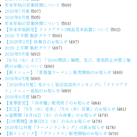
年末年始の営業時間について
(509)
2020年7月度
(507)
2020年8月度
(505)
年末年始の営業時間について
(503)
【年末年始限定】テイクアウト3商品見本設置について
(502)
2020 下半期 集計グラフ
(500)
【2025年2月】休業日のお知らせ
(497)
2020 上半期 集計グラフ
(497)
2020年5月度
(492)
［8/31（水）まで］「20:00閉店」継続、及び、感染防止対策ご継
続のお願いについて
(490)
【新メニュー】「背脂塩ラーメン」販売開始のお知らせ
(490)
2020年4月度
(490)
［2020年4月度］鬼がらし岩沼店店内ランキングに「テイクアウ
ト」メニュー追加のお知らせ
(489)
2020年6月度
(487)
【夏季限定】「冷辛麺」販売終了のお知らせ
(484)
【訂正】「5/5（水）定休」「5/6（木）営業」のお知らせ
(481)
お盆期間「8月14日（水）のみ休業」のお知らせ
(479)
【GW期間】休業日5/1（水）のみのお知らせ
(479)
2020年12月度「ラーメンランキング」の再お知らせ
(478)
【新トッピング】「デラックス」販売開始のお知らせ
(476)