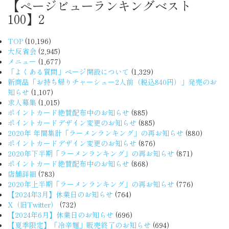
【ページビューランキングベスト
100】2
TOP
(10,196)
大反省会
(2,945)
メニュー
(1,677)
「よくある質問」ページ開設について
(1,329)
新商品「お持ち帰りチャーシュー2人前（税込840円）」発売のお
知らせ
(1,107)
求人募集
(1,015)
ポイントカード絶賛配布中のお知らせ
(885)
ポイントカードデザイン変更のお知らせ
(885)
2020年 年間集計「ラーメンランキング」の再お知らせ
(880)
ポイントカードデザイン変更のお知らせ
(876)
2020年下半期「ラーメンランキング」の再お知らせ
(871)
ポイントカード絶賛配布中のお知らせ
(868)
店舗詳細
(783)
2020年上半期「ラーメンランキング」の再お知らせ
(776)
【2024年3月】休業日のお知らせ
(764)
X（旧Twitter）
(732)
【2024年6月】休業日のお知らせ
(696)
【夏季限定】「冷辛麺」販売終了のお知らせ
(694)