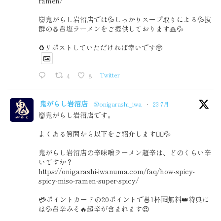
ramen/
👹鬼がらし岩沼店では💦しっかりスープ取りによる💦抜
群の🧂🍜塩ラーメンをご提供しております🙏💦
♻️リポストしていただければ幸いです🥺
4
8
Twitter
鬼がらし岩沼店
@onigarashi_iwa
·
23 7月
👹鬼がらし岩沼店です。
よくある質問から以下をご紹介します🙇‍♂️💦
鬼がらし岩沼店の辛味噌ラーメン超辛は、どのくらい辛
いですか？
https://onigarashi-iwanuma.com/faq/how-spicy-
spicy-miso-ramen-super-spicy/
💳ポイントカードの20ポイントで🍜1杯🆓無料👑特典に
は💦🍜辛みそ🔥超辛が含まれます😍