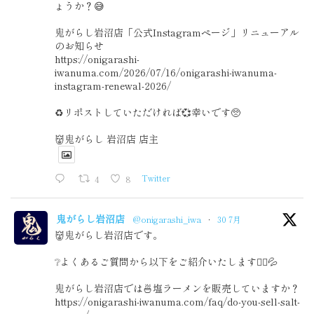
ょうか？😅
鬼がらし岩沼店「公式Instagramページ」リニューアル
のお知らせ
https://onigarashi-
iwanuma.com/2026/07/16/onigarashi-iwanuma-
instagram-renewal-2026/
♻️リポストしていただければ💞幸いです🥺
👹鬼がらし 岩沼店 店主
4
8
Twitter
鬼がらし岩沼店
@onigarashi_iwa
·
30 7月
👹鬼がらし岩沼店です。
❔よくあるご質問から以下をご紹介いたします🙇‍♂️💦
鬼がらし岩沼店では🍜塩ラーメンを販売していますか？
https://onigarashi-iwanuma.com/faq/do-you-sell-salt-